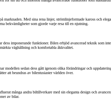
ell för sin tid och innehöll många avancerade funktioner som standardu
 på marknaden. Med sina rena linjer, strömlinjeformade kaross och ele
a bekvämligheter som gjorde varje resa till en njutning.
r dess imponerande funktioner. Bilen erbjöd avancerad teknik som inte v
utmärkta väghållning och komfortabla åkkvalitet.
ar modellen sedan dess gått igenom olika förändringar och uppdateringar
ter att beundras av bilentusiaster världen över.
nfluerat många andra biltillverkare med sin eleganta design och avanc
oner av bilar.