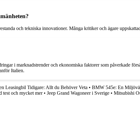
llmänheten?
restanda och tekniska innovationer. Många kritiker och ägare uppskattad
ringar i marknadstrender och ekonomiska faktorer som påverkade försä
för Italien.
en Leasingbil Tidigare: Allt du Behöver Veta
•
BMW 545e: En Miljövän
ad test och mycket mer
•
Jeep Grand Wagoneer i Sverige
•
Mitsubishi O