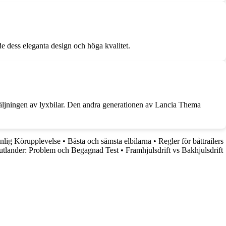
e dess eleganta design och höga kvalitet.
ljningen av lyxbilar. Den andra generationen av Lancia Thema
lig Körupplevelse
•
Bästa och sämsta elbilarna
•
Regler för båttrailers
utlander: Problem och Begagnad Test
•
Framhjulsdrift vs Bakhjulsdrift