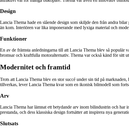
attraktivt val för många bilköpare. Thema var även en innovativ bilmod
Design
Lancia Thema hade en slående design som skiljde den från andra bilar
än kom. Interiören var lika imponerande med lyxiga material och modern
Funktioner
En av de främsta anledningarna till att Lancia Thema blev så populär va
bromsar och kraftfulla motoralternativ. Thema var också känd för sitt 
Modernitet och framtid
Trots att Lancia Thema blev en stor succé under sin tid på marknaden, h
tillverkas, lever Lancia Thema kvar som en ikonisk bilmodell som fortsät
Arv
Lancia Thema har lämnat ett betydande arv inom bilindustrin och har i
prestanda, och dess klassiska design fortsätter att inspirera nya generati
Slutsats