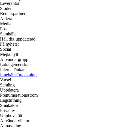
Leverantör
Stöder
Remisspartner
Alliera
Media
Post
Samhälle
Håll dig uppdaterad
Få nyheter
Social
Mejla nytt
Användargrupp
Lokalgemenskap
Interna länkar
Innehållsförteckning
Varsel
Samling
Uppdatera
Prenumerationsström
Lagstiftning
Småkakor
Privatliv
Upphovsrätt
Användarvillkor
Anpassning