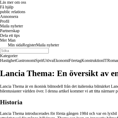
Läs mer om oss
Få hjälp
public relations
Annonsera
Profil
Maila nyheter
Partnerskap
Dela ett tips
Mer Man
Min sida
Register
Maila nyheter
Kategorier
Hastighet
Gastronomi
Sprit
Utöva
Ekonomi
Företag
Konstruktion
IT
Roman
Lancia Thema: En översikt av en
Lancia Thema är en ikonisk bilmodell från det italienska bilmärket La
bilentusiaster världen över. I denna artikel kommer vi att titta närmar
Historia
Lancia Thema introducerades för första gången 1984 och var en lyxbil s