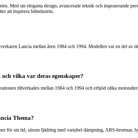
orien. Med sin eleganta design, avancerade teknik och imponerande presta
ter att inspirera bilindustrin.
illverkaren Lancia mellan åren 1984 och 1994. Modellen var en del av 
 och vilka var deras egenskaper?
ationen tillverkades mellan 1984 och 1994 och erbjöd olika motoraltern
Lancia Thema?
er för sin tid, såsom fjädring med variabel dämpning, ABS-bromsar, fyrh