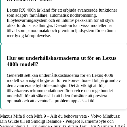
Lexus RX 400h är känd för att erbjuda avancerade funktioner
som adaptiv farthållare, automatisk nödbromsning,
filbytesvarningssystem och en intuitiv pekskärm för att styra
olika fordonsinställningar. Dessutom kan vissa modeller ha
tillval som panoramatak och premium ljudsystem för en ännu
mer lyxig körupplevelse.
Hur ser underhållskostnaderna ut för en Lexus
400h-modell?
Generellt sett kan underhållskostnaderna för en Lexus 400h-
modell vara något högre än för en konventionell bil på grund av
den avancerade hybridteknologin. Det är viktigt att följa
tillverkarens rekommendationer för service och regelbundet
underhåll för att säkerställa att bilen fortsätter att prestera
optimalt och att eventuella problem upptäcks i tid.
Maxus Mifa 9 och Mifa 9 – Allt du behöver veta
•
Volvo Minibuss:
Din Guide till ett Smidigt Resande
•
Peugeot Kamremsbyte och
Serviceintervall – En Guide
•
Suzuki Vitara Test – En Närmare Titt på