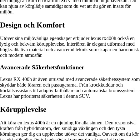
det möjligt att köra en kraftfull SUV med minimal miljöpåverkan. Du
kan njuta av körglädje samtidigt som du vet att du gör en insats för
miljön.
Design och Komfort
Utöver sina miljövänliga egenskaper erbjuder lexus rx400h också en
lyxig och bekväm körupplevelse. Interiören är elegant utformad med
högkvalitativa material och avancerad teknik som skapar en harmonisk
och modern atmosfär.
Avancerade Säkerhetsfunktioner
Lexus RX 400h är även utrustad med avancerade säkerhetssystem som
skyddar både föraren och passagerarna. Från krockkuddar och
körfältsassistans till adaptiv farthållare och automatiska bromssystem –
Lexus har prioriterat säkerheten i denna SUV.
Körupplevelse
Att köra en lexus 400h är en njutning för alla sinnen. Den responsiva
kraften från hybridmotorn, den smidiga växlingen och den tysta
körningen ger dig en upplevelse utöver det vanliga. Oavsett om du kör
i stadstrafik eller längs landsvägar kommer du att uppskatta den