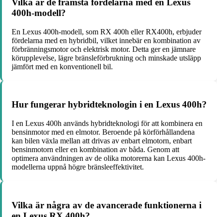
Vilka är de främsta fördelarna med en Lexus
400h-modell?
En Lexus 400h-modell, som RX 400h eller RX400h, erbjuder
fördelarna med en hybridbil, vilket innebär en kombination av
förbränningsmotor och elektrisk motor. Detta ger en jämnare
körupplevelse, lägre bränsleförbrukning och minskade utsläpp
jämfört med en konventionell bil.
Hur fungerar hybridteknologin i en Lexus 400h?
I en Lexus 400h används hybridteknologi för att kombinera en
bensinmotor med en elmotor. Beroende på körförhållandena
kan bilen växla mellan att drivas av enbart elmotorn, enbart
bensinmotorn eller en kombination av båda. Genom att
optimera användningen av de olika motorerna kan Lexus 400h-
modellerna uppnå högre bränsleeffektivitet.
Vilka är några av de avancerade funktionerna i
en Lexus RX 400h?