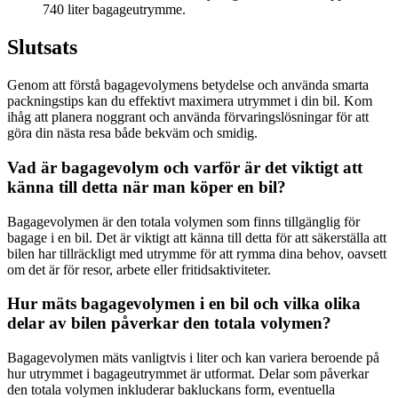
740 liter bagageutrymme.
Slutsats
Genom att förstå bagagevolymens betydelse och använda smarta
packningstips kan du effektivt maximera utrymmet i din bil. Kom
ihåg att planera noggrant och använda förvaringslösningar för att
göra din nästa resa både bekväm och smidig.
Vad är bagagevolym och varför är det viktigt att
känna till detta när man köper en bil?
Bagagevolymen är den totala volymen som finns tillgänglig för
bagage i en bil. Det är viktigt att känna till detta för att säkerställa att
bilen har tillräckligt med utrymme för att rymma dina behov, oavsett
om det är för resor, arbete eller fritidsaktiviteter.
Hur mäts bagagevolymen i en bil och vilka olika
delar av bilen påverkar den totala volymen?
Bagagevolymen mäts vanligtvis i liter och kan variera beroende på
hur utrymmet i bagageutrymmet är utformat. Delar som påverkar
den totala volymen inkluderar bakluckans form, eventuella