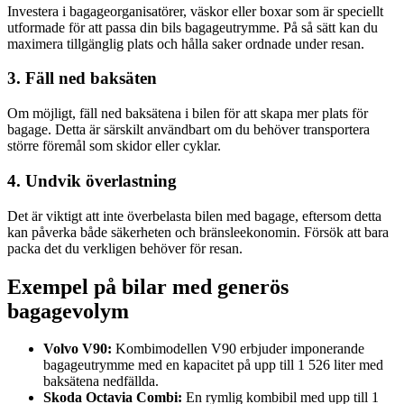
Investera i bagageorganisatörer, väskor eller boxar som är speciellt
utformade för att passa din bils bagageutrymme. På så sätt kan du
maximera tillgänglig plats och hålla saker ordnade under resan.
3. Fäll ned baksäten
Om möjligt, fäll ned baksätena i bilen för att skapa mer plats för
bagage. Detta är särskilt användbart om du behöver transportera
större föremål som skidor eller cyklar.
4. Undvik överlastning
Det är viktigt att inte överbelasta bilen med bagage, eftersom detta
kan påverka både säkerheten och bränsleekonomin. Försök att bara
packa det du verkligen behöver för resan.
Exempel på bilar med generös
bagagevolym
Volvo V90:
Kombimodellen V90 erbjuder imponerande
bagageutrymme med en kapacitet på upp till 1 526 liter med
baksätena nedfällda.
Skoda Octavia Combi:
En rymlig kombibil med upp till 1