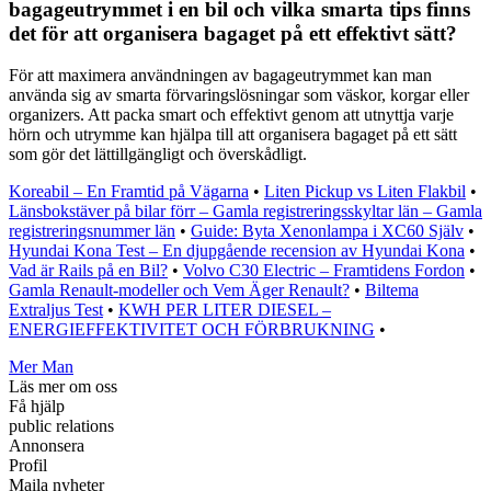
bagageutrymmet i en bil och vilka smarta tips finns
det för att organisera bagaget på ett effektivt sätt?
För att maximera användningen av bagageutrymmet kan man
använda sig av smarta förvaringslösningar som väskor, korgar eller
organizers. Att packa smart och effektivt genom att utnyttja varje
hörn och utrymme kan hjälpa till att organisera bagaget på ett sätt
som gör det lättillgängligt och överskådligt.
Koreabil – En Framtid på Vägarna
•
Liten Pickup vs Liten Flakbil
•
Länsbokstäver på bilar förr – Gamla registreringsskyltar län – Gamla
registreringsnummer län
•
Guide: Byta Xenonlampa i XC60 Själv
•
Hyundai Kona Test – En djupgående recension av Hyundai Kona
•
Vad är Rails på en Bil?
•
Volvo C30 Electric – Framtidens Fordon
•
Gamla Renault-modeller och Vem Äger Renault?
•
Biltema
Extraljus Test
•
KWH PER LITER DIESEL –
ENERGIEFFEKTIVITET OCH FÖRBRUKNING
•
Mer Man
Läs mer om oss
Få hjälp
public relations
Annonsera
Profil
Maila nyheter