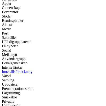
Appar
Gemenskap
Leverantör
Stöder
Remisspartner
Alliera
Media
Post
Samhälle
Håll dig uppdaterad
Få nyheter
Social
Mejla nytt
Användargrupp
Lokalgemenskap
Interna länkar
Innehållsförteckning
Varsel
Samling
Uppdatera
Prenumerationsström
Lagstiftning
Småkakor
Privatliv
Upphovsrätt