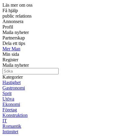
Läs mer om oss
Få hjälp
public relations
Annonsera
Profil
Maila nyheter
Partnerskap
Dela ett tips
Mer Man
Min sida
Register
Maila nyheter
Kategorier
Hastighet
Gastronomi
Sprit
Utöva
Ekonomi
Företag
Konstruktion
IT
Romantik
Intimitet