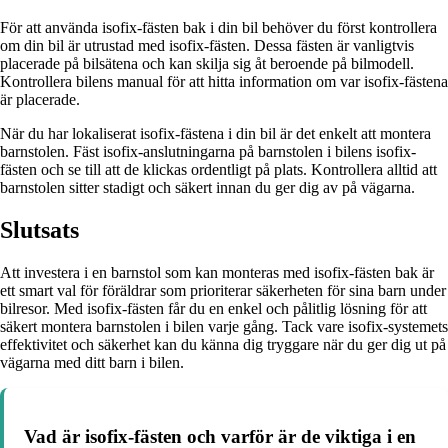
För att använda isofix-fästen bak i din bil behöver du först kontrollera
om din bil är utrustad med isofix-fästen. Dessa fästen är vanligtvis
placerade på bilsätena och kan skilja sig åt beroende på bilmodell.
Kontrollera bilens manual för att hitta information om var isofix-fästena
är placerade.
När du har lokaliserat isofix-fästena i din bil är det enkelt att montera
barnstolen. Fäst isofix-anslutningarna på barnstolen i bilens isofix-
fästen och se till att de klickas ordentligt på plats. Kontrollera alltid att
barnstolen sitter stadigt och säkert innan du ger dig av på vägarna.
Slutsats
Att investera i en barnstol som kan monteras med isofix-fästen bak är
ett smart val för föräldrar som prioriterar säkerheten för sina barn under
bilresor. Med isofix-fästen får du en enkel och pålitlig lösning för att
säkert montera barnstolen i bilen varje gång. Tack vare isofix-systemets
effektivitet och säkerhet kan du känna dig tryggare när du ger dig ut på
vägarna med ditt barn i bilen.
Vad är isofix-fästen och varför är de viktiga i en