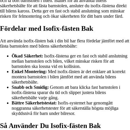
och ta bort barnstolen i bilen. Istället för att använda bilens
säkerhetsbälte för att fästa barnstolen, ansluter du isofix-fästena direkt
till bilens kaross. Detta ger en fast och stabil anslutning som minskar
risken för felmontering och ökar säkerheten för ditt barn under färd.
Fördelar med Isofix-fästen Bak
Att använda isofix-fästen bak i din bil har flera fördelar jämfört med att
fästa barnstolen med bilens säkerhetsbälte:
Ökad Säkerhet:
Isofix-fästena ger en fast och stabil anslutning
mellan barnstolen och bilen, vilket minskar risken för att
barnstolen ska lossna vid en kollision.
Enkel Montering:
Med isofix-fästen är det enklare att korrekt
montera barnstolen i bilen jämfört med att använda bilens
säkerhetsbälte.
Snabb och Smidig:
Genom att bara klicka fast barnstolen i
isofix-fästena sparar du tid och slipper justera bilens
säkerhetsbälte varje gång.
Bättre Säkerhetstestat:
Isofix-systemet har genomgått
noggranna säkerhetstester för att säkerställa högsta möjliga
skyddsnivå för barn under bilresor.
Så Använder Du Isofix-fästen Bak