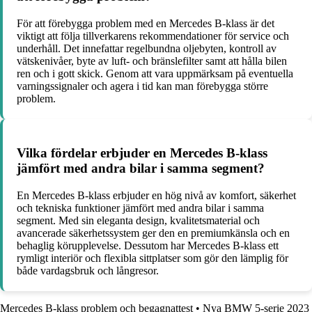
För att förebygga problem med en Mercedes B-klass är det
viktigt att följa tillverkarens rekommendationer för service och
underhåll. Det innefattar regelbundna oljebyten, kontroll av
vätskenivåer, byte av luft- och bränslefilter samt att hålla bilen
ren och i gott skick. Genom att vara uppmärksam på eventuella
varningssignaler och agera i tid kan man förebygga större
problem.
Vilka fördelar erbjuder en Mercedes B-klass
jämfört med andra bilar i samma segment?
En Mercedes B-klass erbjuder en hög nivå av komfort, säkerhet
och tekniska funktioner jämfört med andra bilar i samma
segment. Med sin eleganta design, kvalitetsmaterial och
avancerade säkerhetssystem ger den en premiumkänsla och en
behaglig körupplevelse. Dessutom har Mercedes B-klass ett
rymligt interiör och flexibla sittplatser som gör den lämplig för
både vardagsbruk och långresor.
Mercedes B-klass problem och begagnattest
•
Nya BMW 5-serie 2023