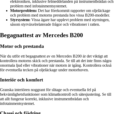
elektroniken, inklusive felmeddelanden på instrumentbrädan och
problem med infotainmentsystemet.
Motorproblem:
Det har förekommit rapporter om oljeläckage
och problem med motorns prestanda hos vissa B200-modeller.
Styrsystem:
Vissa ägare har upplevt problem med styrningen,
såsom styrväxelrelaterade frågor och vibrationer i ratten.
Begagnattest av Mercedes B200
Motor och prestanda
När du utför ett begagnattest av en Mercedes B200 är det viktigt att
kontrollera motorns skick och prestanda. Se till att det inte finns några
onormala ljud eller vibrationer när motorn är igång. Kontrollera också
för eventuella tecken på oljeläckage under motorhuven.
Interiör och komfort
Granska interiören noggrant för slitage och eventuella fel på
bekvämlighetsfunktioner som klimatkontroll och sätesjustering. Se till
att allt fungerar korrekt, inklusive instrumentbrädan och
infotainmentsystemet.
Chassi och fjädring