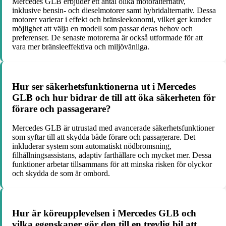
Mercedes GLB erbjuder ett antal olika motoralternativ,
inklusive bensin- och dieselmotorer samt hybridalternativ. Dessa
motorer varierar i effekt och bränsleekonomi, vilket ger kunder
möjlighet att välja en modell som passar deras behov och
preferenser. De senaste motorerna är också utformade för att
vara mer bränsleeffektiva och miljövänliga.
Hur ser säkerhetsfunktionerna ut i Mercedes
GLB och hur bidrar de till att öka säkerheten för
förare och passagerare?
Mercedes GLB är utrustad med avancerade säkerhetsfunktioner
som syftar till att skydda både förare och passagerare. Det
inkluderar system som automatiskt nödbromsning,
filhållningsassistans, adaptiv farthållare och mycket mer. Dessa
funktioner arbetar tillsammans för att minska risken för olyckor
och skydda de som är ombord.
Hur är köreupplevelsen i Mercedes GLB och
vilka egenskaper gör den till en trevlig bil att