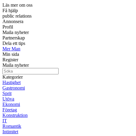
Läs mer om oss
Få hjälp
public relations
Annonsera
Profil
Maila nyheter
Partnerskap
Dela ett tips
Mer Man
Min sida
Register
Maila nyheter
Kategorier
Hastighet
Gastronomi
Sprit
Utöva
Ekonomi
Företag
Konstruktion
IT
Romantik
Intimitet