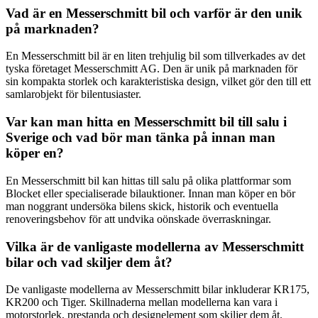
Vad är en Messerschmitt bil och varför är den unik
på marknaden?
En Messerschmitt bil är en liten trehjulig bil som tillverkades av det
tyska företaget Messerschmitt AG. Den är unik på marknaden för
sin kompakta storlek och karakteristiska design, vilket gör den till ett
samlarobjekt för bilentusiaster.
Var kan man hitta en Messerschmitt bil till salu i
Sverige och vad bör man tänka på innan man
köper en?
En Messerschmitt bil kan hittas till salu på olika plattformar som
Blocket eller specialiserade bilauktioner. Innan man köper en bör
man noggrant undersöka bilens skick, historik och eventuella
renoveringsbehov för att undvika oönskade överraskningar.
Vilka är de vanligaste modellerna av Messerschmitt
bilar och vad skiljer dem åt?
De vanligaste modellerna av Messerschmitt bilar inkluderar KR175,
KR200 och Tiger. Skillnaderna mellan modellerna kan vara i
motorstorlek, prestanda och designelement som skiljer dem åt.