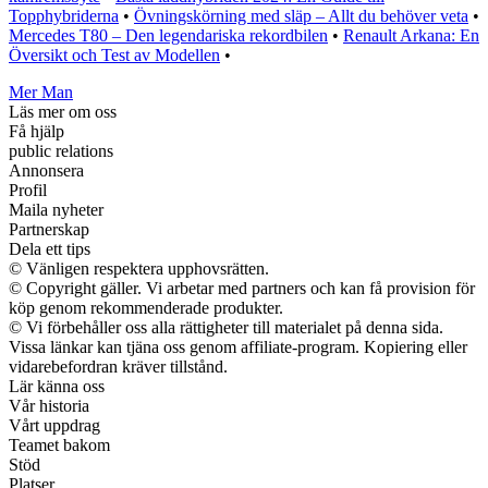
Topphybriderna
•
Övningskörning med släp – Allt du behöver veta
•
Mercedes T80 – Den legendariska rekordbilen
•
Renault Arkana: En
Översikt och Test av Modellen
•
Mer Man
Läs mer om oss
Få hjälp
public relations
Annonsera
Profil
Maila nyheter
Partnerskap
Dela ett tips
© Vänligen respektera upphovsrätten.
© Copyright gäller. Vi arbetar med partners och kan få provision för
köp genom rekommenderade produkter.
© Vi förbehåller oss alla rättigheter till materialet på denna sida.
Vissa länkar kan tjäna oss genom affiliate-program. Kopiering eller
vidarebefordran kräver tillstånd.
Lär känna oss
Vår historia
Vårt uppdrag
Teamet bakom
Stöd
Platser