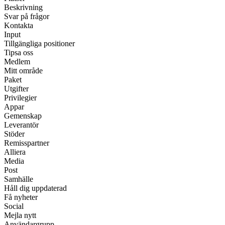
Beskrivning
Svar på frågor
Kontakta
Input
Tillgängliga positioner
Tipsa oss
Medlem
Mitt område
Paket
Utgifter
Privilegier
Appar
Gemenskap
Leverantör
Stöder
Remisspartner
Alliera
Media
Post
Samhälle
Håll dig uppdaterad
Få nyheter
Social
Mejla nytt
Användargrupp