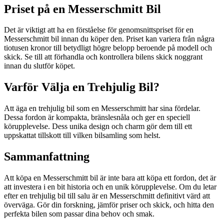
Priset på en Messerschmitt Bil
Det är viktigt att ha en förståelse för genomsnittspriset för en
Messerschmitt bil innan du köper den. Priset kan variera från några
tiotusen kronor till betydligt högre belopp beroende på modell och
skick. Se till att förhandla och kontrollera bilens skick noggrant
innan du slutför köpet.
Varför Välja en Trehjulig Bil?
Att äga en trehjulig bil som en Messerschmitt har sina fördelar.
Dessa fordon är kompakta, bränslesnåla och ger en speciell
körupplevelse. Dess unika design och charm gör dem till ett
uppskattat tillskott till vilken bilsamling som helst.
Sammanfattning
Att köpa en Messerschmitt bil är inte bara att köpa ett fordon, det är
att investera i en bit historia och en unik körupplevelse. Om du letar
efter en trehjulig bil till salu är en Messerschmitt definitivt värd att
överväga. Gör din forskning, jämför priser och skick, och hitta den
perfekta bilen som passar dina behov och smak.