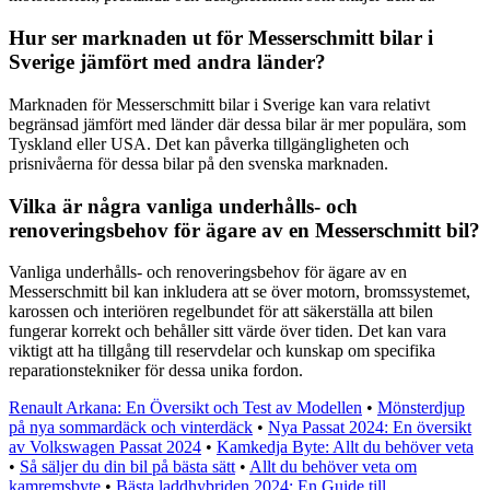
Hur ser marknaden ut för Messerschmitt bilar i
Sverige jämfört med andra länder?
Marknaden för Messerschmitt bilar i Sverige kan vara relativt
begränsad jämfört med länder där dessa bilar är mer populära, som
Tyskland eller USA. Det kan påverka tillgängligheten och
prisnivåerna för dessa bilar på den svenska marknaden.
Vilka är några vanliga underhålls- och
renoveringsbehov för ägare av en Messerschmitt bil?
Vanliga underhålls- och renoveringsbehov för ägare av en
Messerschmitt bil kan inkludera att se över motorn, bromssystemet,
karossen och interiören regelbundet för att säkerställa att bilen
fungerar korrekt och behåller sitt värde över tiden. Det kan vara
viktigt att ha tillgång till reservdelar och kunskap om specifika
reparationstekniker för dessa unika fordon.
Renault Arkana: En Översikt och Test av Modellen
•
Mönsterdjup
på nya sommardäck och vinterdäck
•
Nya Passat 2024: En översikt
av Volkswagen Passat 2024
•
Kamkedja Byte: Allt du behöver veta
•
Så säljer du din bil på bästa sätt
•
Allt du behöver veta om
kamremsbyte
•
Bästa laddhybriden 2024: En Guide till