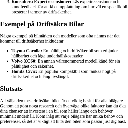
Konsultera Expertrecensioner:
Läs expertrecensioner och
kundfeedback för att få en uppfattning om hur väl en specifik bil
presterar i termer av driftsäkerhet.
Exempel på Driftsäkra Bilar
Några exempel på bilmärken och modeller som ofta nämns när det
kommer till driftsäkerhet inkluderar:
Toyota Corolla:
En pålitlig och driftsäker bil som erbjuder
hållbarhet och låga underhållskostnader.
Volvo XC60:
En annan välrenommerad modell känd för sin
pålitlighet och säkerhet.
Honda Civic:
En populär kompaktbil som rankas högt på
driftsäkerhet och lång livslängd.
Slutsats
Att välja den mest driftsäkra bilen är en viktig beslut för alla bilägare.
Genom att göra noga research och överväga olika faktorer kan du öka
dina chanser att investera i en bil som håller länge och behöver
minimalt underhåll. Kom ihåg att varje bilägare har unika behov och
preferenser, så det är viktigt att hitta den bilen som passar just dig bäst.