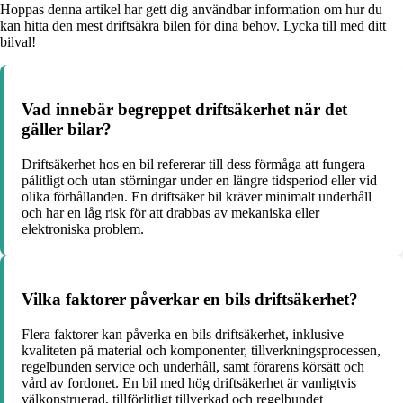
Hoppas denna artikel har gett dig användbar information om hur du
kan hitta den mest driftsäkra bilen för dina behov. Lycka till med ditt
bilval!
Vad innebär begreppet driftsäkerhet när det
gäller bilar?
Driftsäkerhet hos en bil refererar till dess förmåga att fungera
pålitligt och utan störningar under en längre tidsperiod eller vid
olika förhållanden. En driftsäker bil kräver minimalt underhåll
och har en låg risk för att drabbas av mekaniska eller
elektroniska problem.
Vilka faktorer påverkar en bils driftsäkerhet?
Flera faktorer kan påverka en bils driftsäkerhet, inklusive
kvaliteten på material och komponenter, tillverkningsprocessen,
regelbunden service och underhåll, samt förarens körsätt och
vård av fordonet. En bil med hög driftsäkerhet är vanligtvis
välkonstruerad, tillförlitligt tillverkad och regelbundet