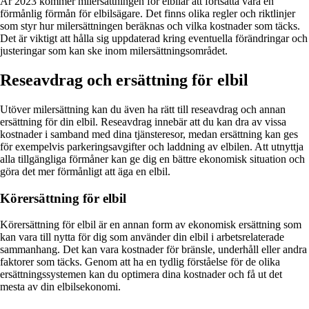
År 2023 kommer milersättningen för elbilar att fortsätta vara en
förmånlig förmån för elbilsägare. Det finns olika regler och riktlinjer
som styr hur milersättningen beräknas och vilka kostnader som täcks.
Det är viktigt att hålla sig uppdaterad kring eventuella förändringar och
justeringar som kan ske inom milersättningsområdet.
Reseavdrag och ersättning för elbil
Utöver milersättning kan du även ha rätt till reseavdrag och annan
ersättning för din elbil. Reseavdrag innebär att du kan dra av vissa
kostnader i samband med dina tjänsteresor, medan ersättning kan ges
för exempelvis parkeringsavgifter och laddning av elbilen. Att utnyttja
alla tillgängliga förmåner kan ge dig en bättre ekonomisk situation och
göra det mer förmånligt att äga en elbil.
Körersättning för elbil
Körersättning för elbil är en annan form av ekonomisk ersättning som
kan vara till nytta för dig som använder din elbil i arbetsrelaterade
sammanhang. Det kan vara kostnader för bränsle, underhåll eller andra
faktorer som täcks. Genom att ha en tydlig förståelse för de olika
ersättningssystemen kan du optimera dina kostnader och få ut det
mesta av din elbilsekonomi.