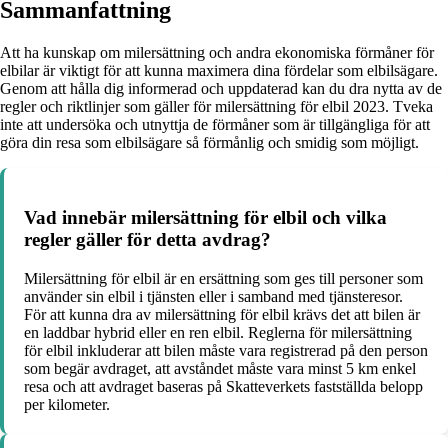
Sammanfattning
Att ha kunskap om milersättning och andra ekonomiska förmåner för
elbilar är viktigt för att kunna maximera dina fördelar som elbilsägare.
Genom att hålla dig informerad och uppdaterad kan du dra nytta av de
regler och riktlinjer som gäller för milersättning för elbil 2023. Tveka
inte att undersöka och utnyttja de förmåner som är tillgängliga för att
göra din resa som elbilsägare så förmånlig och smidig som möjligt.
Vad innebär milersättning för elbil och vilka
regler gäller för detta avdrag?
Milersättning för elbil är en ersättning som ges till personer som
använder sin elbil i tjänsten eller i samband med tjänsteresor.
För att kunna dra av milersättning för elbil krävs det att bilen är
en laddbar hybrid eller en ren elbil. Reglerna för milersättning
för elbil inkluderar att bilen måste vara registrerad på den person
som begär avdraget, att avståndet måste vara minst 5 km enkel
resa och att avdraget baseras på Skatteverkets fastställda belopp
per kilometer.