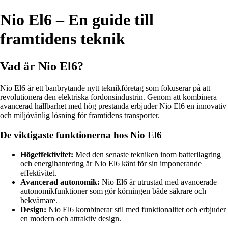
Nio El6 – En guide till
framtidens teknik
Vad är Nio El6?
Nio El6 är ett banbrytande nytt teknikföretag som fokuserar på att
revolutionera den elektriska fordonsindustrin. Genom att kombinera
avancerad hållbarhet med hög prestanda erbjuder Nio El6 en innovativ
och miljövänlig lösning för framtidens transporter.
De viktigaste funktionerna hos Nio El6
Högeffektivitet:
Med den senaste tekniken inom batterilagring
och energihantering är Nio El6 känt för sin imponerande
effektivitet.
Avancerad autonomik:
Nio El6 är utrustad med avancerade
autonomikfunktioner som gör körningen både säkrare och
bekvämare.
Design:
Nio El6 kombinerar stil med funktionalitet och erbjuder
en modern och attraktiv design.