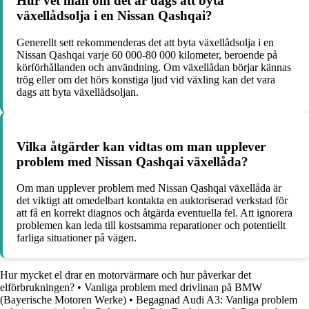
Hur vet man om det är dags att byta
växellådsolja i en Nissan Qashqai?
Generellt sett rekommenderas det att byta växellådsolja i en
Nissan Qashqai varje 60 000-80 000 kilometer, beroende på
körförhållanden och användning. Om växellådan börjar kännas
trög eller om det hörs konstiga ljud vid växling kan det vara
dags att byta växellådsoljan.
Vilka åtgärder kan vidtas om man upplever
problem med Nissan Qashqai växellåda?
Om man upplever problem med Nissan Qashqai växellåda är
det viktigt att omedelbart kontakta en auktoriserad verkstad för
att få en korrekt diagnos och åtgärda eventuella fel. Att ignorera
problemen kan leda till kostsamma reparationer och potentiellt
farliga situationer på vägen.
Hur mycket el drar en motorvärmare och hur påverkar det
elförbrukningen?
•
Vanliga problem med drivlinan på BMW
(Bayerische Motoren Werke)
•
Begagnad Audi A3: Vanliga problem