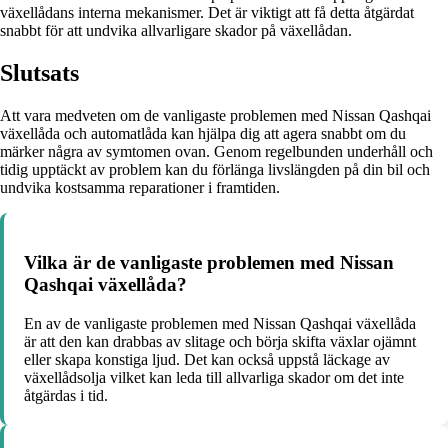
växellådans interna mekanismer. Det är viktigt att få detta åtgärdat
snabbt för att undvika allvarligare skador på växellådan.
Slutsats
Att vara medveten om de vanligaste problemen med Nissan Qashqai
växellåda och automatlåda kan hjälpa dig att agera snabbt om du
märker några av symtomen ovan. Genom regelbunden underhåll och
tidig upptäckt av problem kan du förlänga livslängden på din bil och
undvika kostsamma reparationer i framtiden.
Vilka är de vanligaste problemen med Nissan
Qashqai växellåda?
En av de vanligaste problemen med Nissan Qashqai växellåda
är att den kan drabbas av slitage och börja skifta växlar ojämnt
eller skapa konstiga ljud. Det kan också uppstå läckage av
växellådsolja vilket kan leda till allvarliga skador om det inte
åtgärdas i tid.