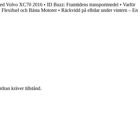
med Volvo XC70 2016
•
ID Buzz: Framtidens transportmedel
•
Varför
 Flexifuel och Bästa Motorer
•
Räckvidd på elbilar under vintern – En
dran kräver tillstånd.