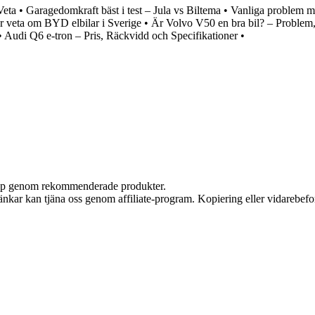
Veta
•
Garagedomkraft bäst i test – Jula vs Biltema
•
Vanliga problem 
r veta om BYD elbilar i Sverige
•
Är Volvo V50 en bra bil? – Problem,
•
Audi Q6 e-tron – Pris, Räckvidd och Specifikationer
•
 köp genom rekommenderade produkter.
 länkar kan tjäna oss genom affiliate-program. Kopiering eller vidarebefor