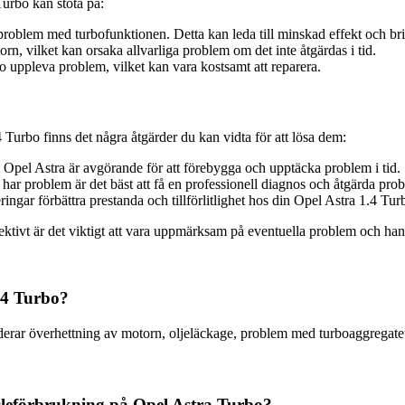
urbo kan stöta på:
problem med turbofunktionen. Detta kan leda till minskad effekt och br
n, vilket kan orsaka allvarliga problem om det inte åtgärdas i tid.
 uppleva problem, vilket kan vara kostsamt att reparera.
rbo finns det några åtgärder du kan vidta för att lösa dem:
Opel Astra är avgörande för att förebygga och upptäcka problem i tid.
 har problem är det bäst att få en professionell diagnos och åtgärda pro
ngar förbättra prestanda och tillförlitlighet hos din Opel Astra 1.4 Tur
fektivt är det viktigt att vara uppmärksam på eventuella problem och hant
.4 Turbo?
rar överhettning av motorn, oljeläckage, problem med turboaggregatet 
sleförbrukning på Opel Astra Turbo?