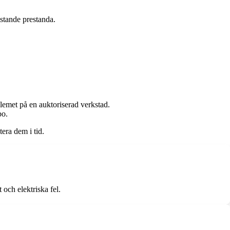
istande prestanda.
blemet på en auktoriserad verkstad.
bo.
era dem i tid.
och elektriska fel.