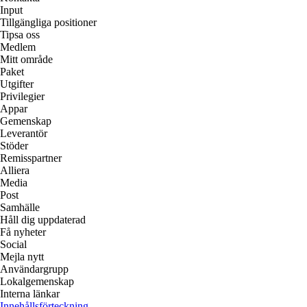
Input
Tillgängliga positioner
Tipsa oss
Medlem
Mitt område
Paket
Utgifter
Privilegier
Appar
Gemenskap
Leverantör
Stöder
Remisspartner
Alliera
Media
Post
Samhälle
Håll dig uppdaterad
Få nyheter
Social
Mejla nytt
Användargrupp
Lokalgemenskap
Interna länkar
Innehållsförteckning