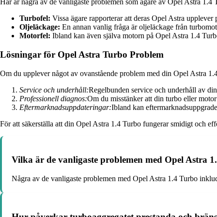
Här är några av de vanligaste problemen som ägare av Opel Astra 1.4 T
Turbofel:
Vissa ägare rapporterar att deras Opel Astra upplever 
Oljeläckage:
En annan vanlig fråga är oljeläckage från turbomotor
Motorfel:
Ibland kan även själva motorn på Opel Astra 1.4 Turbo
Lösningar för Opel Astra Turbo Problem
Om du upplever något av ovanstående problem med din Opel Astra 1.4 Tu
Service och underhåll:
Regelbunden service och underhåll av din 
Professionell diagnos:
Om du misstänker att din turbo eller motor
Eftermarknadsuppdateringar:
Ibland kan eftermarknadsuppgraderi
För att säkerställa att din Opel Astra 1.4 Turbo fungerar smidigt och ef
Vilka är de vanligaste problemen med Opel Astra 1
Några av de vanligaste problemen med Opel Astra 1.4 Turbo inklude
Hur påverkar turboaggregatet prestanda och brän