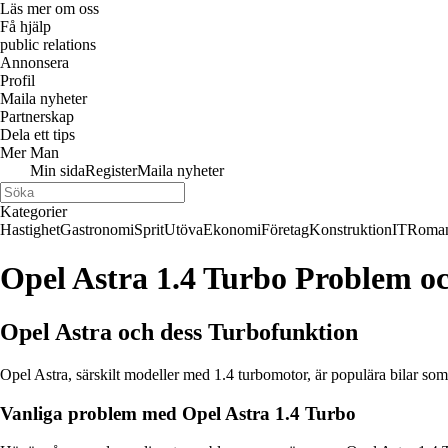
Läs mer om oss
Få hjälp
public relations
Annonsera
Profil
Maila nyheter
Partnerskap
Dela ett tips
Mer Man
Min sida
Register
Maila nyheter
Kategorier
Hastighet
Gastronomi
Sprit
Utöva
Ekonomi
Företag
Konstruktion
IT
Roman
Opel Astra 1.4 Turbo Problem o
Opel Astra och dess Turbofunktion
Opel Astra, särskilt modeller med 1.4 turbomotor, är populära bilar so
Vanliga problem med Opel Astra 1.4 Turbo