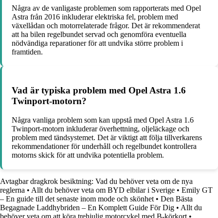
Några av de vanligaste problemen som rapporterats med Opel
Astra från 2016 inkluderar elektriska fel, problem med
växellådan och motorrelaterade frågor. Det är rekommenderat
att ha bilen regelbundet servad och genomföra eventuella
nödvändiga reparationer för att undvika större problem i
framtiden.
Vad är typiska problem med Opel Astra 1.6
Twinport-motorn?
Några vanliga problem som kan uppstå med Opel Astra 1.6
Twinport-motorn inkluderar överhettning, oljeläckage och
problem med tändsystemet. Det är viktigt att följa tillverkarens
rekommendationer för underhåll och regelbundet kontrollera
motorns skick för att undvika potentiella problem.
Avtagbar dragkrok besiktning: Vad du behöver veta om de nya
reglerna
•
Allt du behöver veta om BYD elbilar i Sverige
•
Emily GT
– En guide till det senaste inom mode och skönhet
•
Den Bästa
Begagnade Laddhybriden – En Komplett Guide För Dig
•
Allt du
behöver veta om att köra trehjulig motorcykel med B-körkort
•