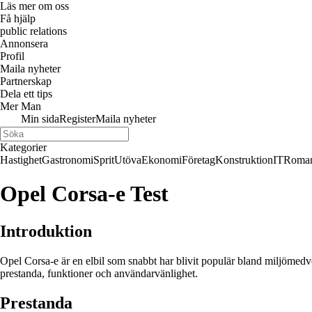
Läs mer om oss
Få hjälp
public relations
Annonsera
Profil
Maila nyheter
Partnerskap
Dela ett tips
Mer Man
Min sida
Register
Maila nyheter
Kategorier
Hastighet
Gastronomi
Sprit
Utöva
Ekonomi
Företag
Konstruktion
IT
Roman
Opel Corsa-e Test
Introduktion
Opel Corsa-e är en elbil som snabbt har blivit populär bland miljömedv
prestanda, funktioner och användarvänlighet.
Prestanda