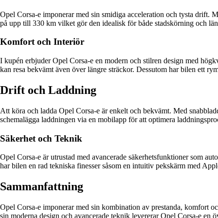
Opel Corsa-e imponerar med sin smidiga acceleration och tysta drift.
på upp till 330 km vilket gör den idealisk för både stadskörning och län
Komfort och Interiör
I kupén erbjuder Opel Corsa-e en modern och stilren design med högkva
kan resa bekvämt även över längre sträckor. Dessutom har bilen ett r
Drift och Laddning
Att köra och ladda Opel Corsa-e är enkelt och bekvämt. Med snabbladd
schemalägga laddningen via en mobilapp för att optimera laddningsproc
Säkerhet och Teknik
Opel Corsa-e är utrustad med avancerade säkerhetsfunktioner som autobro
har bilen en rad tekniska finesser såsom en intuitiv pekskärm med Ap
Sammanfattning
Opel Corsa-e imponerar med sin kombination av prestanda, komfort och 
sin moderna design och avancerade teknik levererar Opel Corsa-e en ö