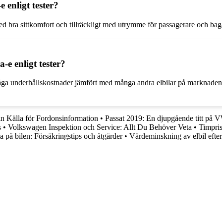
 enligt tester?
d bra sittkomfort och tillräckligt med utrymme för passagerare och bag
-e enligt tester?
åga underhållskostnader jämfört med många andra elbilar på marknaden. 
in Källa för Fordonsinformation
•
Passat 2019: En djupgående titt på 
s
•
Volkswagen Inspektion och Service: Allt Du Behöver Veta
•
Timpris
a på bilen: Försäkringstips och åtgärder
•
Värdeminskning av elbil efter