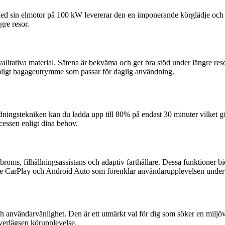
 Med sin elmotor på 100 kW levererar den en imponerande körglädje oc
gre resor.
litativa material. Sätena är bekväma och ger bra stöd under längre re
ymligt bagageutrymme som passar för daglig användning.
ningstekniken kan du ladda upp till 80% på endast 30 minuter vilket 
essen enligt dina behov.
ms, filhållningsassistans och adaptiv farthållare. Dessa funktioner bid
ple CarPlay och Android Auto som förenklar användarupplevelsen under
användarvänlighet. Den är ett utmärkt val för dig som söker en miljövä
verlägsen körupplevelse.