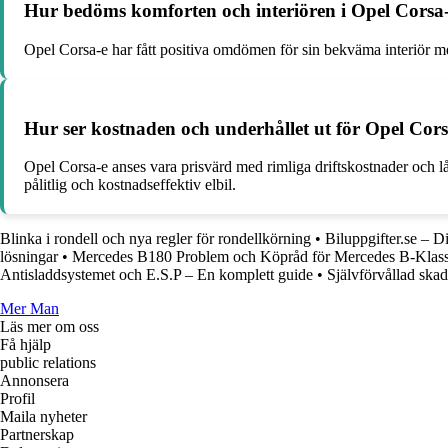
Hur bedöms komforten och interiören i Opel Corsa-e
Opel Corsa-e har fått positiva omdömen för sin bekväma interiör me
Hur ser kostnaden och underhållet ut för Opel Corsa
Opel Corsa-e anses vara prisvärd med rimliga driftskostnader och l
pålitlig och kostnadseffektiv elbil.
Blinka i rondell och nya regler för rondellkörning
•
Biluppgifter.se – D
lösningar
•
Mercedes B180 Problem och Köpråd för Mercedes B-Klas
Antisladdsystemet och E.S.P – En komplett guide
•
Självförvållad skad
Mer Man
Läs mer om oss
Få hjälp
public relations
Annonsera
Profil
Maila nyheter
Partnerskap