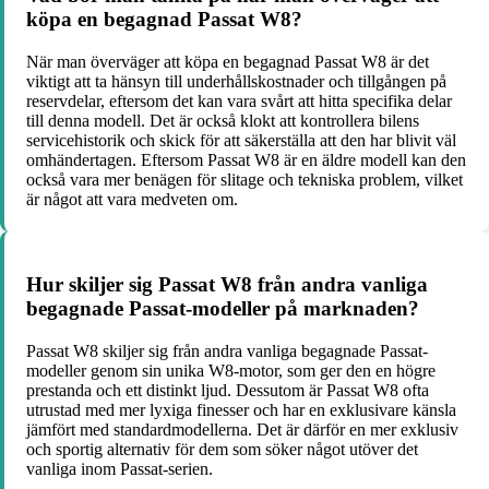
köpa en begagnad Passat W8?
När man överväger att köpa en begagnad Passat W8 är det
viktigt att ta hänsyn till underhållskostnader och tillgången på
reservdelar, eftersom det kan vara svårt att hitta specifika delar
till denna modell. Det är också klokt att kontrollera bilens
servicehistorik och skick för att säkerställa att den har blivit väl
omhändertagen. Eftersom Passat W8 är en äldre modell kan den
också vara mer benägen för slitage och tekniska problem, vilket
är något att vara medveten om.
Hur skiljer sig Passat W8 från andra vanliga
begagnade Passat-modeller på marknaden?
Passat W8 skiljer sig från andra vanliga begagnade Passat-
modeller genom sin unika W8-motor, som ger den en högre
prestanda och ett distinkt ljud. Dessutom är Passat W8 ofta
utrustad med mer lyxiga finesser och har en exklusivare känsla
jämfört med standardmodellerna. Det är därför en mer exklusiv
och sportig alternativ för dem som söker något utöver det
vanliga inom Passat-serien.