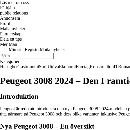
Läs mer om oss
Få hjälp
public relations
Annonsera
Profil
Maila nyheter
Partnerskap
Dela ett tips
Mer Man
Min sida
Register
Maila nyheter
Kategorier
Hastighet
Gastronomi
Sprit
Utöva
Ekonomi
Företag
Konstruktion
IT
Roman
Peugeot 3008 2024 – Den Framti
Introduktion
Peugeot är redo att introducera den nya Peugeot 3008 2024-modellen på
titta närmare på Peugeot 3008 och dess olika varianter, inklusive Peug
Nya Peugeot 3008 – En översikt