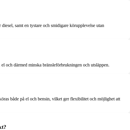
r diesel, samt en tystare och smidigare körupplevelse utan
t på el och därmed minska bränsleförbrukningen och utsläppen.
as både på el och bensin, vilket ger flexibilitet och möjlighet att
kt?