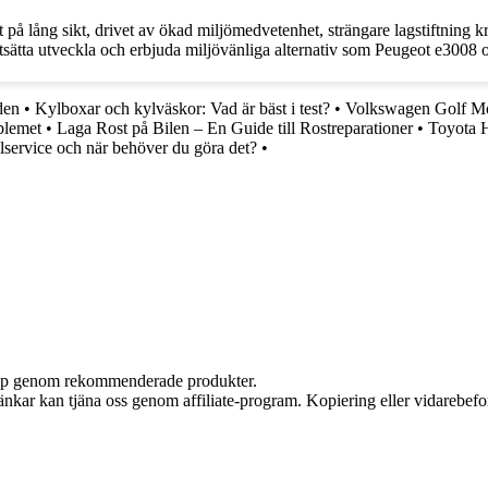
t på lång sikt, drivet av ökad miljömedvetenhet, strängare lagstiftning 
ortsätta utveckla och erbjuda miljövänliga alternativ som Peugeot e3008 
den
•
Kylboxar och kylväskor: Vad är bäst i test?
•
Volkswagen Golf Mo
blemet
•
Laga Rost på Bilen – En Guide till Rostreparationer
•
Toyota H
ilservice och när behöver du göra det?
•
 köp genom rekommenderade produkter.
 länkar kan tjäna oss genom affiliate-program. Kopiering eller vidarebefor