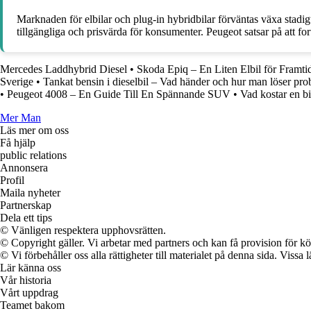
Marknaden för elbilar och plug-in hybridbilar förväntas växa stadig
tillgängliga och prisvärda för konsumenter. Peugeot satsar på att f
Mercedes Laddhybrid Diesel
•
Skoda Epiq – En Liten Elbil för Framti
Sverige
•
Tankat bensin i dieselbil – Vad händer och hur man löser pro
•
Peugeot 4008 – En Guide Till En Spännande SUV
•
Vad kostar en b
Mer Man
Läs mer om oss
Få hjälp
public relations
Annonsera
Profil
Maila nyheter
Partnerskap
Dela ett tips
© Vänligen respektera upphovsrätten.
© Copyright gäller. Vi arbetar med partners och kan få provision för
© Vi förbehåller oss alla rättigheter till materialet på denna sida. Vissa
Lär känna oss
Vår historia
Vårt uppdrag
Teamet bakom