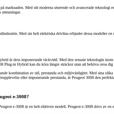
 på marknaden. Med sitt moderna utseende och avancerade teknologi erb
s utmaningar.
lindustrin. Med sin helt elektriska drivlina erbjuder dessa modeller en 
id är dess imponerande räckvidd. Med den senaste teknologin inom hyb
008 Plug-in Hybrid kan du köra längre sträckor utan att behöva oroa dig f
e kombination av stil, prestanda och miljövänlighet. Med sina olika 
körupplevelse eller imponerande prestanda, är Peugeot 3008 den perfekta
eugeot e-3008?
geot e-3008 är en helt eldriven modell. Peugeot e-3008 drivs av en el