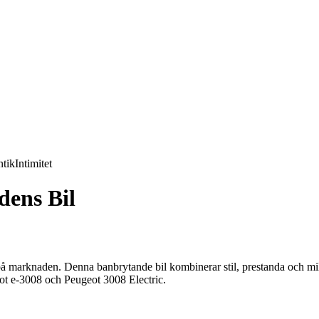
tik
Intimitet
dens Bil
 marknaden. Denna banbrytande bil kombinerar stil, prestanda och milj
eot e-3008 och Peugeot 3008 Electric.