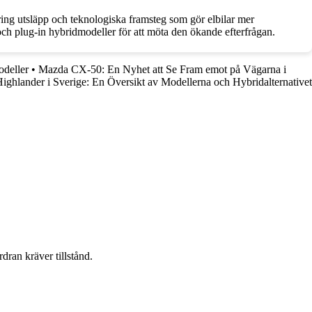
kring utsläpp och teknologiska framsteg som gör elbilar mer
och plug-in hybridmodeller för att möta den ökande efterfrågan.
deller
•
Mazda CX-50: En Nyhet att Se Fram emot på Vägarna i
ighlander i Sverige: En Översikt av Modellerna och Hybridalternativet
dran kräver tillstånd.