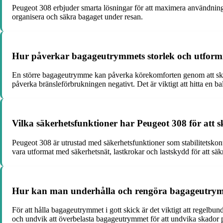
Peugeot 308 erbjuder smarta lösningar för att maximera användninge
organisera och säkra bagaget under resan.
Hur påverkar bagageutrymmets storlek och utform
En större bagageutrymme kan påverka körekomforten genom att ska
påverka bränsleförbrukningen negativt. Det är viktigt att hitta en 
Vilka säkerhetsfunktioner har Peugeot 308 för att
Peugeot 308 är utrustad med säkerhetsfunktioner som stabilitetsko
vara utformat med säkerhetsnät, lastkrokar och lastskydd för att sä
Hur kan man underhålla och rengöra bagageutrymmet
För att hålla bagageutrymmet i gott skick är det viktigt att regelbu
och undvik att överbelasta bagageutrymmet för att undvika skador p