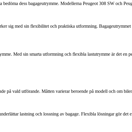
tt kunna bedöma dess bagageutrymme. Modellerna Peugeot 308 SW och Pe
 sig med sin flexibilitet och praktiska utformning. Bagageutrymmet är
mme. Med sin smarta utformning och flexibla lastutrymme är det en perfe
 på vald utförande. Måtten varierar beroende på modell och om bilen ä
erlättar lastning och lossning av bagage. Flexibla lösningar gör det e