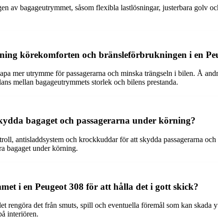
n av bagageutrymmet, såsom flexibla lastlösningar, justerbara golv och 
ning körekomforten och bränsleförbrukningen i en Pe
pa mer utrymme för passagerarna och minska trängseln i bilen. Å andr
balans mellan bagageutrymmets storlek och bilens prestanda.
 skydda bagaget och passagerarna under körning?
ntroll, antisladdsystem och krockkuddar för att skydda passagerarna o
kra bagaget under körning.
 i en Peugeot 308 för att hålla det i gott skick?
ndet rengöra det från smuts, spill och eventuella föremål som kan skada 
å interiören.