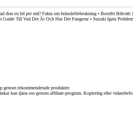
ad drar en bil per mil? Fakta om bränsleförbrukning
•
Borstfri Biltvätt:
n Guide Till Vad Det Är Och Hur Det Fungerar
•
Suzuki Ignis Problem
 köp genom rekommenderade produkter.
 länkar kan tjäna oss genom affiliate-program. Kopiering eller vidarebefor