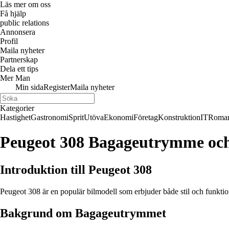
Läs mer om oss
Få hjälp
public relations
Annonsera
Profil
Maila nyheter
Partnerskap
Dela ett tips
Mer Man
Min sida
Register
Maila nyheter
Kategorier
Hastighet
Gastronomi
Sprit
Utöva
Ekonomi
Företag
Konstruktion
IT
Roman
Peugeot 308 Bagageutrymme oc
Introduktion till Peugeot 308
Peugeot 308 är en populär bilmodell som erbjuder både stil och funktio
Bakgrund om Bagageutrymmet