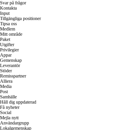
Svar på frågor
Kontakta
Input
Tillgängliga positioner
Tipsa oss
Medlem
Mitt område
Paket
Utgifter
Privilegier
Appar
Gemenskap
Leverantör
Stöder
Remisspartner
Alliera
Media
Post
Samhälle
Håll dig uppdaterad
Få nyheter
Social
Mejla nytt
Användargrupp
Lokalgemenskap