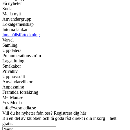
Få nyheter
Social
Mejla nytt
Användargrupp
Lokalgemenskap
Interna länkar
Innehållsförteckning
Varsel
Samling
Uppdatera
Prenumerationsström
Lagstiftning
Småkakor
Privatliv
Upphovsrätt
Användarvillkor
Anpassning
Framtida försäkring
MerMan.se
Yes Media
info@yesmedia.se
Vill du ha nyheter från oss? Registrera dig här
Bli en del av klubben och få goda råd direkt i din inkorg – helt
gratis.