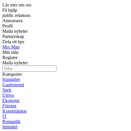
Läs mer om oss
Få hjälp
public relations
Annonsera
Profil
Maila nyheter
Partnerskap
Dela ett tips
Mer Man
Min sida
Register
Maila nyheter
Kategorier
Hastighet
Gastronomi
Sprit
Utöva
Ekonomi
Företag
Konstruktion
IT
Romantik
Intimitet