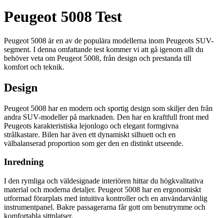
Peugeot 5008 Test
Peugeot 5008 är en av de populära modellerna inom Peugeots SUV-
segment. I denna omfattande test kommer vi att gå igenom allt du
behöver veta om Peugeot 5008, från design och prestanda till
komfort och teknik.
Design
Peugeot 5008 har en modern och sportig design som skiljer den från
andra SUV-modeller på marknaden. Den har en kraftfull front med
Peugeots karakteristiska lejonlogo och elegant formgivna
strålkastare. Bilen har även ett dynamiskt silhuett och en
välbalanserad proportion som ger den en distinkt utseende.
Inredning
I den rymliga och väldesignade interiören hittar du högkvalitativa
material och moderna detaljer. Peugeot 5008 har en ergonomiskt
utformad förarplats med intuitiva kontroller och en användarvänlig
instrumentpanel. Bakre passagerarna får gott om benutrymme och
komfortabla sittplatser.