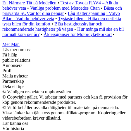
En Närmare Titt på Modellen
•
Test av Toyota RAV4 – Allt du
behöver veta
•
Vanliga problem med Mercedes Citan
•
Bästa och
prisvärda SUV:ar för dina pengar
•
Låg Batterispänning i Volvo
Bilar – Vad du behöver veta
•
Tystaste bilen – Hitta den perfekta
tysta bilen för din komfort
•
Blåa hastighetsskyltar och
rekommenderade hastigheter på vägen
•
Hur många mil ska en bil
normalt köra per år?
•
Åldersgränser för Motorcykelkörkort
•
Mer Man
Läs mer om oss
Få hjälp
public relations
Annonsera
Profil
Maila nyheter
Partnerskap
Dela ett tips
© Vänligen respektera upphovsrätten.
© Copyright gäller. Vi arbetar med partners och kan få provision för
köp genom rekommenderade produkter.
© Vi förbehåller oss alla rättigheter till materialet på denna sida.
Vissa länkar kan tjäna oss genom affiliate-program. Kopiering eller
vidarebefordran kräver tillstånd.
Lär känna oss
Vår historia