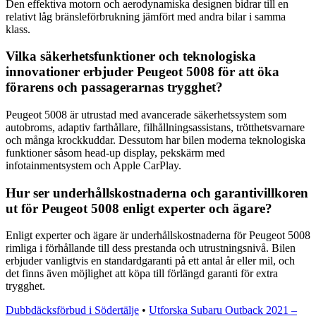
Den effektiva motorn och aerodynamiska designen bidrar till en
relativt låg bränsleförbrukning jämfört med andra bilar i samma
klass.
Vilka säkerhetsfunktioner och teknologiska
innovationer erbjuder Peugeot 5008 för att öka
förarens och passagerarnas trygghet?
Peugeot 5008 är utrustad med avancerade säkerhetssystem som
autobroms, adaptiv farthållare, filhållningsassistans, trötthetsvarnare
och många krockkuddar. Dessutom har bilen moderna teknologiska
funktioner såsom head-up display, pekskärm med
infotainmentsystem och Apple CarPlay.
Hur ser underhållskostnaderna och garantivillkoren
ut för Peugeot 5008 enligt experter och ägare?
Enligt experter och ägare är underhållskostnaderna för Peugeot 5008
rimliga i förhållande till dess prestanda och utrustningsnivå. Bilen
erbjuder vanligtvis en standardgaranti på ett antal år eller mil, och
det finns även möjlighet att köpa till förlängd garanti för extra
trygghet.
Dubbdäcksförbud i Södertälje
•
Utforska Subaru Outback 2021 –