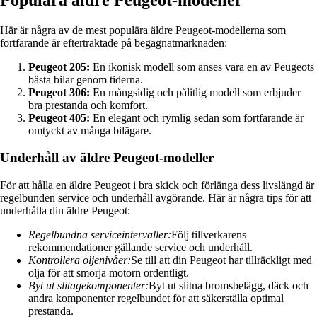
Här är några av de mest populära äldre Peugeot-modellerna som
fortfarande är eftertraktade på begagnatmarknaden:
Peugeot 205:
En ikonisk modell som anses vara en av Peugeots
bästa bilar genom tiderna.
Peugeot 306:
En mångsidig och pålitlig modell som erbjuder
bra prestanda och komfort.
Peugeot 405:
En elegant och rymlig sedan som fortfarande är
omtyckt av många bilägare.
Underhåll av äldre Peugeot-modeller
För att hålla en äldre Peugeot i bra skick och förlänga dess livslängd är
regelbunden service och underhåll avgörande. Här är några tips för att
underhålla din äldre Peugeot:
Regelbundna serviceintervaller:
Följ tillverkarens
rekommendationer gällande service och underhåll.
Kontrollera oljenivåer:
Se till att din Peugeot har tillräckligt med
olja för att smörja motorn ordentligt.
Byt ut slitagekomponenter:
Byt ut slitna bromsbelägg, däck och
andra komponenter regelbundet för att säkerställa optimal
prestanda.