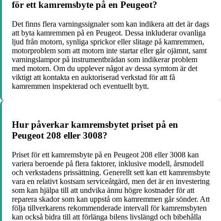
för ett kamremsbyte på en Peugeot?
Det finns flera varningssignaler som kan indikera att det är dags
att byta kamremmen på en Peugeot. Dessa inkluderar ovanliga
ljud från motorn, synliga sprickor eller slitage på kamremmen,
motorproblem som att motorn inte startar eller går ojämnt, samt
varningslampor på instrumentbrädan som indikerar problem
med motorn. Om du upplever något av dessa symtom är det
viktigt att kontakta en auktoriserad verkstad för att få
kamremmen inspekterad och eventuellt bytt.
Hur påverkar kamremsbytet priset på en
Peugeot 208 eller 3008?
Priset för ett kamremsbyte på en Peugeot 208 eller 3008 kan
variera beroende på flera faktorer, inklusive modell, årsmodell
och verkstadens prissättning. Generellt sett kan ett kamremsbyte
vara en relativt kostsam serviceåtgärd, men det är en investering
som kan hjälpa till att undvika ännu högre kostnader för att
reparera skador som kan uppstå om kamremmen går sönder. Att
följa tillverkarens rekommenderade intervall för kamremsbyten
kan också bidra till att förlänga bilens livslängd och bibehålla