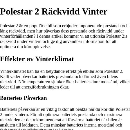
Polestar 2 Räckvidd Vinter
Polestar 2 är en populär elbil som erbjuder imponerande prestanda och
lång räckvidd, men hur påverkas dess prestanda och räckvidd under
vinterförhållanden? I denna artikel kommer vi att utforska Polestar 2:s
räckvidd under vintern och ge dig användbar information för att
optimera din körupplevelse.
Effekter av Vinterklimat
Vinterklimatet kan ha en betydande effekt på elbilar som Polestar 2.
Kallt väder påverkar batteriets prestanda och därmed även bilens
räckvidd. När temperaturen sjunker ökar batteriets inre motstånd, vilket
leder till att energiförbrukningen ökar.
Batteriets Påverkan
Batteriets påverkan är en viktig faktor att beakta när du kör din Polestar
2 under vintern. För att optimera batteriets prestanda och maximera
räckvidden är det rekommenderat att förvärma batteriet när bilen är
ansluten till laddaren. Detta minskar batteriets interna motstånd och