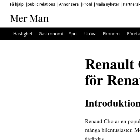
Få hjälp
public relations
Annonsera
Profil
Maila nyheter
Partners
Mer Man
Hastighet
Gastronomi
Sprit
Utöva
Ekonomi
Föret
Renault 
för Rena
Introduktio
Renaud Clio är en popul
många bilentusiaster. 
åtgärdas.