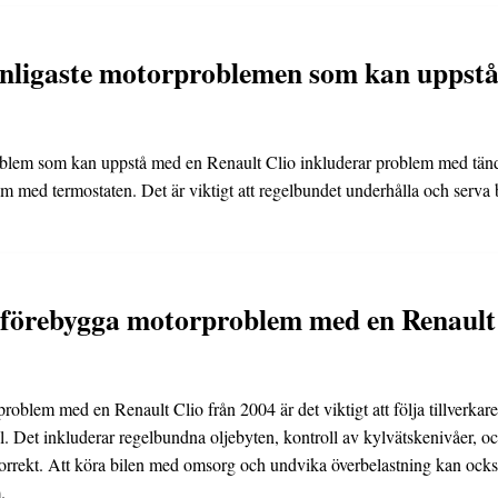
anligaste motorproblemen som kan uppst
blem som kan uppstå med en Renault Clio inkluderar problem med tänd
m med termostaten. Det är viktigt att regelbundet underhålla och serva b
förebygga motorproblem med en Renault 
problem med en Renault Clio från 2004 är det viktigt att följa tillverk
. Det inkluderar regelbundna oljebyten, kontroll av kylvätskenivåer, och a
orrekt. Att köra bilen med omsorg och undvika överbelastning kan också 
.