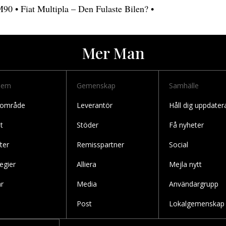
M90
•
Fiat Multipla – Den Fulaste Bilen?
•
Mer Man
lem
Gemenskap
Samhälle
 område
Leverantör
Håll dig uppdater
t
Stöder
Få nyheter
ter
Remisspartner
Social
legier
Alliera
Mejla nytt
r
Media
Användargrupp
Post
Lokalgemenskap