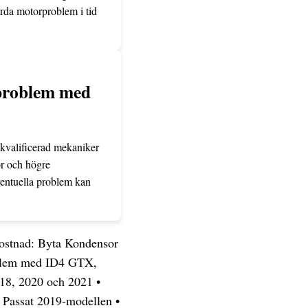
ärda motorproblem i tid
problem med
 kvalificerad mekaniker
or och högre
ventuella problem kan
stnad: Byta Kondensor
blem med ID4 GTX,
18, 2020 och 2021
•
W Passat 2019-modellen
•