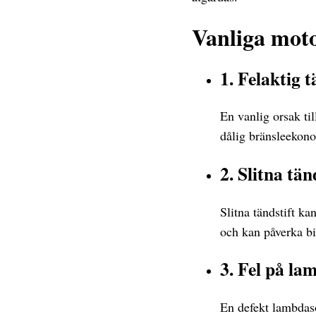
Vanliga mot
1. Felaktig 
En vanlig orsak ti
dålig bränsleekono
2. Slitna tän
Slitna tändstift ka
och kan påverka bi
3. Fel på l
En defekt lambdaso