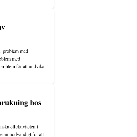
av
ri, problem med
problem med
tproblem för att undvika
brukning hos
ska effektiviteten i
le än nödvändigt för att