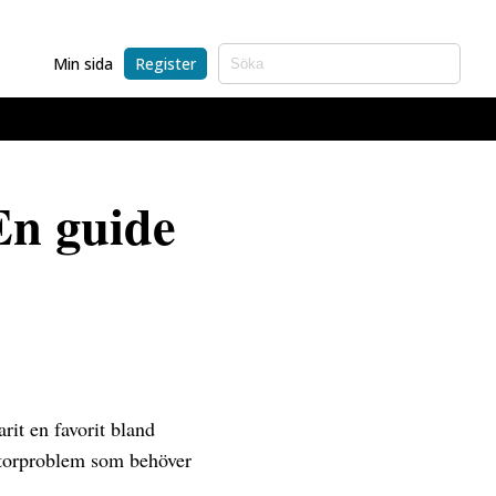
Min sida
Register
En guide
it en favorit bland
otorproblem som behöver