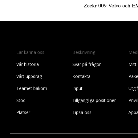
Zeekr 009 Volvo och E
Lär känna oss
Beskrivning
Med
Vår historia
Svar på frågor
Mitt
Vårt uppdrag
Kontakta
Pake
Teamet bakom
Input
Utgif
Stöd
Tillgängliga positioner
Privi
Platser
Tipsa oss
Appa