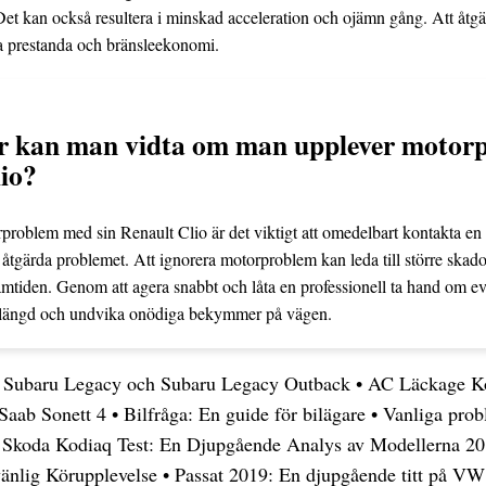
Det kan också resultera i minskad acceleration och ojämn gång. Att åtg
ttra prestanda och bränsleekonomi.
er kan man vidta om man upplever motor
lio?
oblem med sin Renault Clio är det viktigt att omedelbart kontakta en
h åtgärda problemet. Att ignorera motorproblem kan leda till större skad
ramtiden. Genom att agera snabbt och låta en professionell ta hand om e
vslängd och undvika onödiga bekymmer på vägen.
m Subaru Legacy och Subaru Legacy Outback
•
AC Läckage Ko
 Saab Sonett 4
•
Bilfråga: En guide för bilägare
•
Vanliga pro
•
Skoda Kodiaq Test: En Djupgående Analys av Modellerna 20
nlig Körupplevelse
•
Passat 2019: En djupgående titt på V