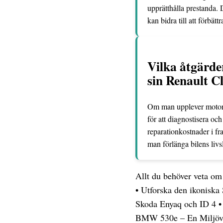
upprätthålla prestanda. 
kan bidra till att förbä
Vilka åtgärd
sin Renault C
Om man upplever motorpr
för att diagnostisera oc
reparationkostnader i f
man förlänga bilens li
Allt du behöver veta o
•
Utforska den ikoniska
Skoda Enyaq och ID 4
BMW 530e – En Miljövä