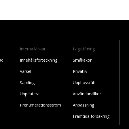
Interna länkar
Lagstiftning
ad
Innehållsförteckning
Småkakor
Varsel
Privatliv
Samling
Upphovsrätt
Uppdatera
Användarvillkor
Prenumerationsström
Anpassning
Framtida försäkring