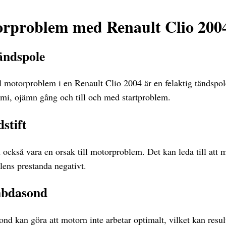
orproblem med Renault Clio 200
tändspole
ll motorproblem i en Renault Clio 2004 är en felaktig tändspole
mi, ojämn gång och till och med startproblem.
dstift
n också vara en orsak till motorproblem. Det kan leda till att 
lens prestanda negativt.
ambdasond
nd kan göra att motorn inte arbetar optimalt, vilket kan resul