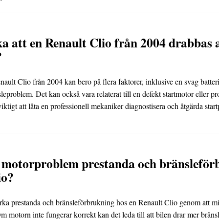
a att en Renault Clio från 2004 drabbas 
?
ault Clio från 2004 kan bero på flera faktorer, inklusive en svag batte
sleproblem. Det kan också vara relaterat till en defekt startmotor eller 
ktigt att låta en professionell mekaniker diagnostisera och åtgärda star
.
 motorproblem prestanda och bränsleför
io?
a prestanda och bränsleförbrukning hos en Renault Clio genom att min
 motorn inte fungerar korrekt kan det leda till att bilen drar mer bräns