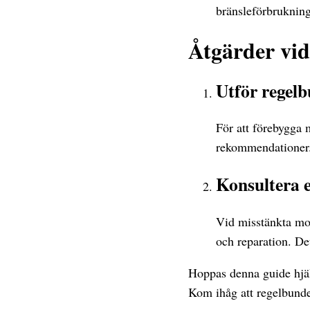
bränsleförbruknin
Åtgärder vi
Utför regelb
För att förebygga m
rekommendationer.
Konsultera e
Vid misstänkta mot
och reparation. De
Hoppas denna guide hjäl
Kom ihåg att regelbundet