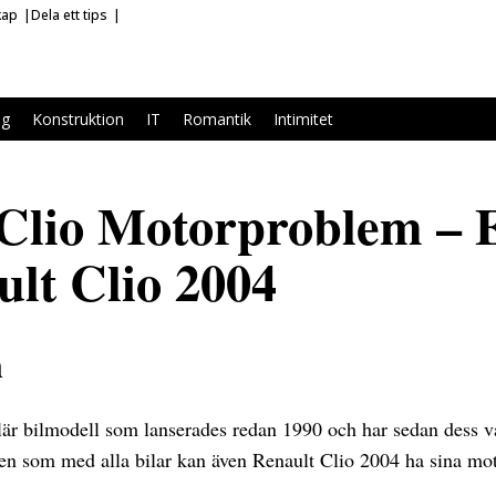
kap
Dela ett tips
ag
Konstruktion
IT
Romantik
Intimitet
Clio Motorproblem – 
ult Clio 2004
n
är bilmodell som lanserades redan 1990 och har sedan dess var
Men som med alla bilar kan även Renault Clio 2004 ha sina m