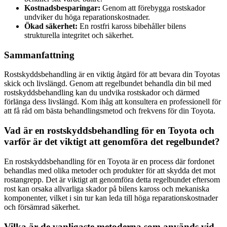
Kostnadsbesparingar:
Genom att förebygga rostskador
undviker du höga reparationskostnader.
Ökad säkerhet:
En rostfri kaross bibehåller bilens
strukturella integritet och säkerhet.
Sammanfattning
Rostskyddsbehandling är en viktig åtgärd för att bevara din Toyotas
skick och livslängd. Genom att regelbundet behandla din bil med
rostskyddsbehandling kan du undvika rostskador och därmed
förlänga dess livslängd. Kom ihåg att konsultera en professionell för
att få råd om bästa behandlingsmetod och frekvens för din Toyota.
Vad är en rostskyddsbehandling för en Toyota och
varför är det viktigt att genomföra det regelbundet?
En rostskyddsbehandling för en Toyota är en process där fordonet
behandlas med olika metoder och produkter för att skydda det mot
rostangrepp. Det är viktigt att genomföra detta regelbundet eftersom
rost kan orsaka allvarliga skador på bilens kaross och mekaniska
komponenter, vilket i sin tur kan leda till höga reparationskostnader
och försämrad säkerhet.
Vilka är de vanligaste metoderna som används vid