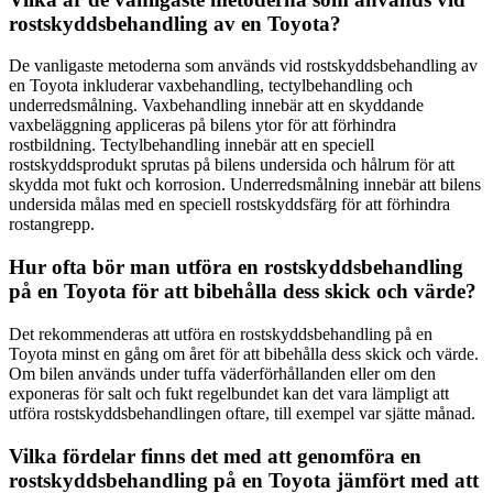
rostskyddsbehandling av en Toyota?
De vanligaste metoderna som används vid rostskyddsbehandling av
en Toyota inkluderar vaxbehandling, tectylbehandling och
underredsmålning. Vaxbehandling innebär att en skyddande
vaxbeläggning appliceras på bilens ytor för att förhindra
rostbildning. Tectylbehandling innebär att en speciell
rostskyddsprodukt sprutas på bilens undersida och hålrum för att
skydda mot fukt och korrosion. Underredsmålning innebär att bilens
undersida målas med en speciell rostskyddsfärg för att förhindra
rostangrepp.
Hur ofta bör man utföra en rostskyddsbehandling
på en Toyota för att bibehålla dess skick och värde?
Det rekommenderas att utföra en rostskyddsbehandling på en
Toyota minst en gång om året för att bibehålla dess skick och värde.
Om bilen används under tuffa väderförhållanden eller om den
exponeras för salt och fukt regelbundet kan det vara lämpligt att
utföra rostskyddsbehandlingen oftare, till exempel var sjätte månad.
Vilka fördelar finns det med att genomföra en
rostskyddsbehandling på en Toyota jämfört med att