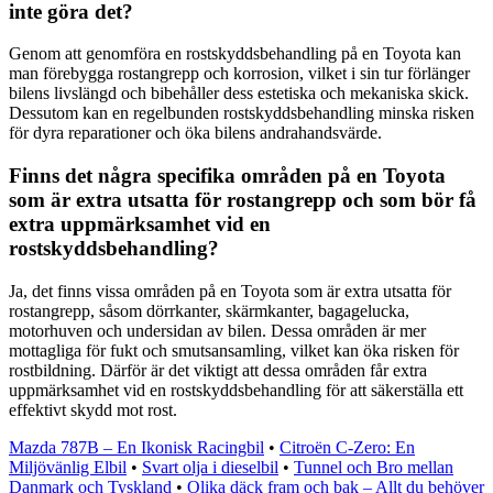
inte göra det?
Genom att genomföra en rostskyddsbehandling på en Toyota kan
man förebygga rostangrepp och korrosion, vilket i sin tur förlänger
bilens livslängd och bibehåller dess estetiska och mekaniska skick.
Dessutom kan en regelbunden rostskyddsbehandling minska risken
för dyra reparationer och öka bilens andrahandsvärde.
Finns det några specifika områden på en Toyota
som är extra utsatta för rostangrepp och som bör få
extra uppmärksamhet vid en
rostskyddsbehandling?
Ja, det finns vissa områden på en Toyota som är extra utsatta för
rostangrepp, såsom dörrkanter, skärmkanter, bagagelucka,
motorhuven och undersidan av bilen. Dessa områden är mer
mottagliga för fukt och smutsansamling, vilket kan öka risken för
rostbildning. Därför är det viktigt att dessa områden får extra
uppmärksamhet vid en rostskyddsbehandling för att säkerställa ett
effektivt skydd mot rost.
Mazda 787B – En Ikonisk Racingbil
•
Citroën C-Zero: En
Miljövänlig Elbil
•
Svart olja i dieselbil
•
Tunnel och Bro mellan
Danmark och Tyskland
•
Olika däck fram och bak – Allt du behöver