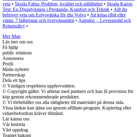
veta
•
Skoda Fabia: Problem, kvalitet och pålitlighet
•
Skoda Karoq
Test: En Djupdykning i Prestanda, Komfort och Teknik
•
Allt du
behöver veta om Eolysvätska för din Volvo
•
Att köpa elbil eller
vänta: 7 fallgropar och överväganden
•
Autodoc – Leveranstid och
Returpolicy
•
Mer Man
Läs mer om oss
Få hjälp
public relations
Annonsera
Profil
Maila nyheter
Partnerskap
Dela ett tips
© Vänligen respektera upphovsrätten.
© Copyright gäller. Vi arbetar med partners och kan få provision för
köp genom rekommenderade produkter.
© Vi förbehåller oss alla rättigheter till materialet på denna sida.
Vissa länkar kan tjäna oss genom affiliate-program. Kopiering eller
vidarebefordran kräver tillstånd.
Lär känna oss
Vår historia
Vårt uppdrag
Teamet bakom