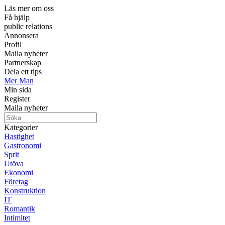
Läs mer om oss
Få hjälp
public relations
Annonsera
Profil
Maila nyheter
Partnerskap
Dela ett tips
Mer Man
Min sida
Register
Maila nyheter
Kategorier
Hastighet
Gastronomi
Sprit
Utöva
Ekonomi
Företag
Konstruktion
IT
Romantik
Intimitet