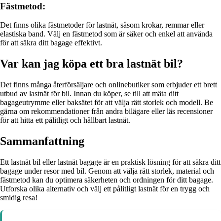
Fästmetod:
Det finns olika fästmetoder för lastnät, såsom krokar, remmar eller
elastiska band. Välj en fästmetod som är säker och enkel att använda
för att säkra ditt bagage effektivt.
Var kan jag köpa ett bra lastnät bil?
Det finns många återförsäljare och onlinebutiker som erbjuder ett brett
utbud av lastnät för bil. Innan du köper, se till att mäta ditt
bagageutrymme eller baksätet för att välja rätt storlek och modell. Be
gärna om rekommendationer från andra bilägare eller läs recensioner
för att hitta ett pålitligt och hållbart lastnät.
Sammanfattning
Ett lastnät bil eller lastnät bagage är en praktisk lösning för att säkra ditt
bagage under resor med bil. Genom att välja rätt storlek, material och
fästmetod kan du optimera säkerheten och ordningen för ditt bagage.
Utforska olika alternativ och välj ett pålitligt lastnät för en trygg och
smidig resa!