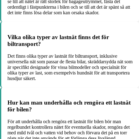
se till att nätet är rätt storlek för bagageutrymmet, fästa det
ordentligt i fästpunkterna i bilen och se till att det är spänt så att
det inte finns lösa delar som kan orsaka skador.
Vilka olika typer av lastnät finns det för
biltransport?
Det finns olika typer av lastnät för biltransport, inklusive
universella nät som passar de flesta bilar, skräddarsydda nät som
är specifikt designade för vissa bilmodeller och specialnät för
olika typer av last, som exempelvis hundnät för att transportera
husdjur säkert.
Hur kan man underhålla och rengöra ett lastnät
för bilen?
För att underhålla och rengöra ett lastnät för bilen bör man
regelbundet kontrollera nätet för eventuella skador, rengöra det
med mild tvål och vatten vid behov och förvara det på en torr
plats när det inte används för att förlänga dess livslängd.