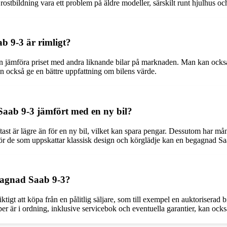
tbildning vara ett problem på äldre modeller, särskilt runt hjulhus och
 9-3 är rimligt?
 jämföra priset med andra liknande bilar på marknaden. Man kan också t
n också ge en bättre uppfattning om bilens värde.
Saab 9-3 jämfört med en ny bil?
tast är lägre än för en ny bil, vilket kan spara pengar. Dessutom har m
. För de som uppskattar klassisk design och körglädje kan en begagnad S
egagnad Saab 9-3?
viktigt att köpa från en pålitlig säljare, som till exempel en auktorise
pper är i ordning, inklusive servicebok och eventuella garantier, kan också 