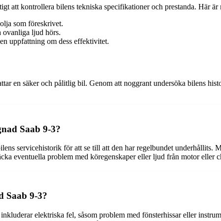
tigt att kontrollera bilens tekniska specifikationer och prestanda. Här är
 olja som föreskrivet.
 ovanliga ljud hörs.
en uppfattning om dess effektivitet.
ar en säker och pålitlig bil. Genom att noggrant undersöka bilens histo
agnad Saab 9-3?
lens servicehistorik för att se till att den har regelbundet underhållits
täcka eventuella problem med köregenskaper eller ljud från motor eller c
d Saab 9-3?
kluderar elektriska fel, såsom problem med fönsterhissar eller instru