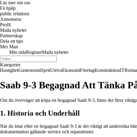
Läs mer om oss
Få hjälp
public relations
Annonsera
Profil
Maila nyheter
Partnerskap
Dela ett tips
Mer Man
Min sida
Register
Maila nyheter
Kategorier
Hastighet
Gastronomi
Sprit
Utöva
Ekonomi
Företag
Konstruktion
IT
Roman
Saab 9-3 Begagnad Att Tänka P
Om du överväger att köpa en begagnad Saab 9-3, finns det flera viktiga sak
1. Historia och Underhåll
När du letar efter en begagnad Saab 9-3 är det viktigt att undersöka bil
dokumentation gällande service och reparationer.