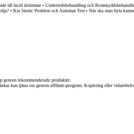
ide till lucid drömmar
•
Underredsbehandling och Rostskyddsbehandling
edja?
•
Kia Stonic Problem och Automat Test
•
När ska man byta kamre
 köp genom rekommenderade produkter.
 länkar kan tjäna oss genom affiliate-program. Kopiering eller vidarebefor