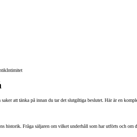
tik
Intimitet
å
er att tänka på innan du tar det slutgiltiga beslutet. Här är en komplett 
ens historik. Fråga säljaren om vilket underhåll som har utförts och om d