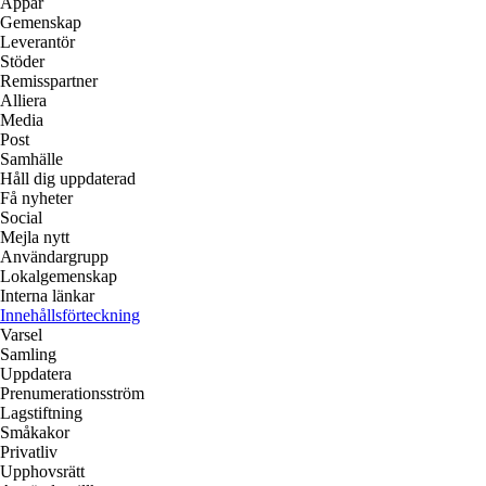
Appar
Gemenskap
Leverantör
Stöder
Remisspartner
Alliera
Media
Post
Samhälle
Håll dig uppdaterad
Få nyheter
Social
Mejla nytt
Användargrupp
Lokalgemenskap
Interna länkar
Innehållsförteckning
Varsel
Samling
Uppdatera
Prenumerationsström
Lagstiftning
Småkakor
Privatliv
Upphovsrätt