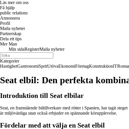
Läs mer om oss
Få hjälp
public relations
Annonsera
Profil
Maila nyheter
Partnerskap
Dela ett tips
Mer Man
Min sida
Register
Maila nyheter
Kategorier
Hastighet
Gastronomi
Sprit
Utöva
Ekonomi
Företag
Konstruktion
IT
Roman
Seat elbil: Den perfekta kombin
Introduktion till Seat elbilar
Seat, en framstående biltillverkare med rötter i Spanien, har tagit steg
är miljövänliga utan också erbjuder en spännande körupplevelse.
Fördelar med att välja en Seat elbil