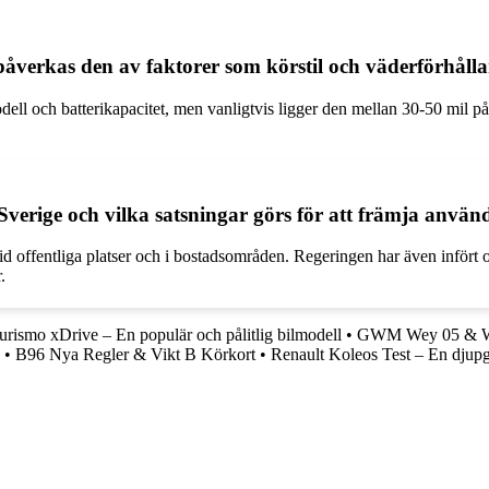
 påverkas den av faktorer som körstil och väderförhåll
ell och batterikapacitet, men vanligtvis ligger den mellan 30-50 mil på
 Sverige och vilka satsningar görs för att främja använ
 vid offentliga platser och i bostadsområden. Regeringen har även infört 
.
smo xDrive – En populär och pålitlig bilmodell
•
GWM Wey 05 & W
•
B96 Nya Regler & Vikt B Körkort
•
Renault Koleos Test – En djup