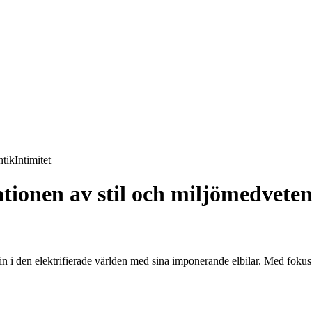
tik
Intimitet
ationen av stil och miljömedvete
et in i den elektrifierade världen med sina imponerande elbilar. Med foku