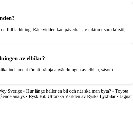
anden?
 en full laddning. Räckvidden kan påverkas av faktorer som körstil,
dningen av elbilar?
olika incitament för att främja användningen av elbilar, såsom
ey Sverige
•
Hur länge håller en bil och när ska man byta?
•
Toyota
gående analys
•
Rysk Bil: Utforska Världen av Ryska Lyxbilar
•
Jaguar