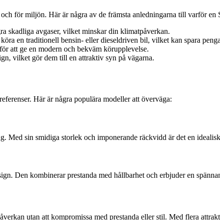
 och för miljön. Här är några av de främsta anledningarna till varför en S
ågra skadliga avgaser, vilket minskar din klimatpåverkan.
t köra en traditionell bensin- eller dieseldriven bil, vilket kan spara peng
r för att ge en modern och bekväm körupplevelse.
, vilket gör dem till en attraktiv syn på vägarna.
preferenser. Här är några populära modeller att överväga:
ng. Med sin smidiga storlek och imponerande räckvidd är det en idealisk
design. Den kombinerar prestanda med hållbarhet och erbjuder en spänna
öpåverkan utan att kompromissa med prestanda eller stil. Med flera attrakt