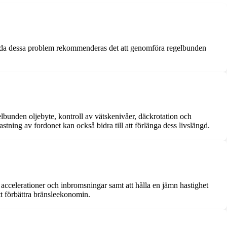
gärda dessa problem rekommenderas det att genomföra regelbunden
elbunden oljebyte, kontroll av vätskenivåer, däckrotation och
tning av fordonet kan också bidra till att förlänga dess livslängd.
ccelerationer och inbromsningar samt att hålla en jämn hastighet
tt förbättra bränsleekonomin.