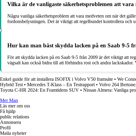
Vilka är de vanligaste säkerhetsproblemen att vara
Några vanliga säkerhetsproblem att vara medveten om när det gäller
fordonsbelysningen. Det är viktigt att regelbundet kontrollera och u
Hur kan man bäst skydda lacken på en Saab 9-5 frå
För att skydda lacken på en Saab 9-5 från 2009 är det viktigt att re
vägsalt kan också bidra till att förhindra rost och andra lackskador.
Enkel guide för att installera ISOFIX i Volvo V50 framsäte
•
We Connec
Hybrid Test
•
Mercedes T-Klass – En Testrapport
•
Volvo 264 Bertone
Toyota C-HR 2024: En Framtidens SUV
•
Nissan Almera: Vanliga pro
Mer Man
Läs mer om oss
Få hjälp
public relations
Annonsera
Profil
Maila nyheter