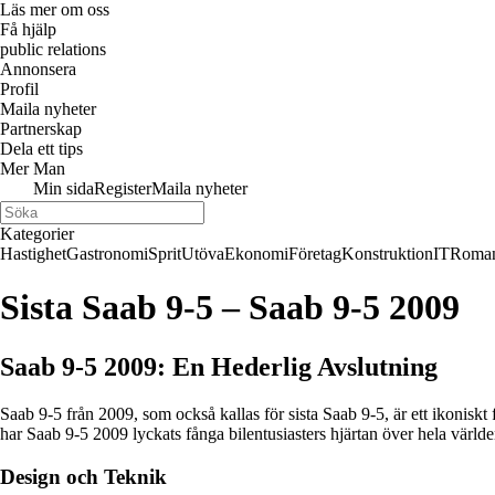
Läs mer om oss
Få hjälp
public relations
Annonsera
Profil
Maila nyheter
Partnerskap
Dela ett tips
Mer Man
Min sida
Register
Maila nyheter
Kategorier
Hastighet
Gastronomi
Sprit
Utöva
Ekonomi
Företag
Konstruktion
IT
Roman
Sista Saab 9-5 – Saab 9-5 2009
Saab 9-5 2009: En Hederlig Avslutning
Saab 9-5 från 2009, som också kallas för sista Saab 9-5, är ett ikoni
har Saab 9-5 2009 lyckats fånga bilentusiasters hjärtan över hela världe
Design och Teknik