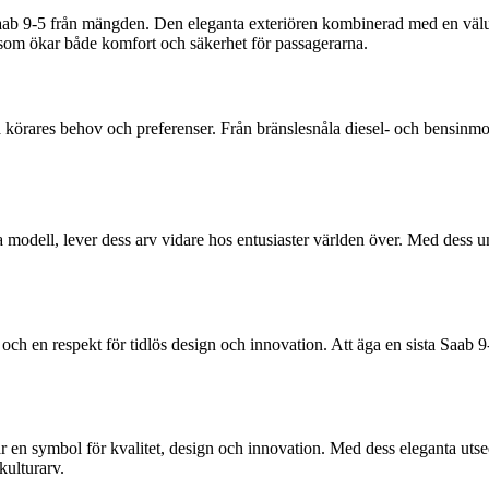
Saab 9-5 från mängden. Den eleganta exteriören kombinerad med en välutru
som ökar både komfort och säkerhet för passagerarna.
a körares behov och preferenser. Från bränslesnåla diesel- och bensinmoto
 modell, lever dess arv vidare hos entusiaster världen över. Med dess u
och en respekt för tidlös design och innovation. Att äga en sista Saab 
är en symbol för kvalitet, design och innovation. Med dess eleganta uts
kulturarv.