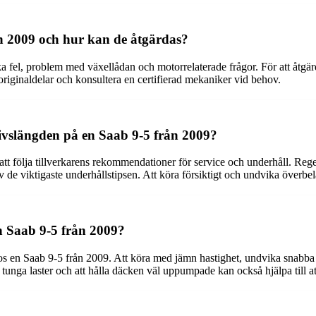
n 2009 och hur kan de åtgärdas?
ka fel, problem med växellådan och motorrelaterade frågor. För att åt
originaldelar och konsultera en certifierad mekaniker vid behov.
 livslängden på en Saab 9-5 från 2009?
 att följa tillverkarens rekommendationer för service och underhåll. Reg
e viktigaste underhållstipsen. Att köra försiktigt och undvika överbelas
n Saab 9-5 från 2009?
s en Saab 9-5 från 2009. Att köra med jämn hastighet, undvika snabba a
 tunga laster och att hålla däcken väl uppumpade kan också hjälpa till a