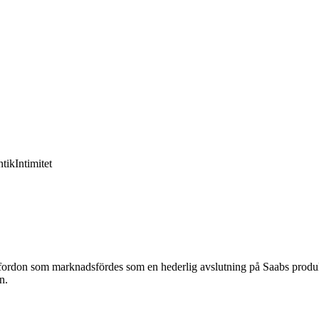
tik
Intimitet
skt fordon som marknadsfördes som en hederlig avslutning på Saabs prod
n.