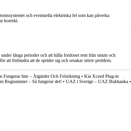
bromssystemet och eventuella elektriska fel som kan påverka
ar korrekt.
s under långa perioder och att hålla fordonet rent från smuts och
ör att förhindra att de sprider sig och orsakar större problem.
on Fungerar Inte – Åtgärder Och Felsökning
•
Kia Xceed Plug-in
om Regnummer – Så fungerar det!
•
UAZ i Sverige – UAZ Bukhanka
•