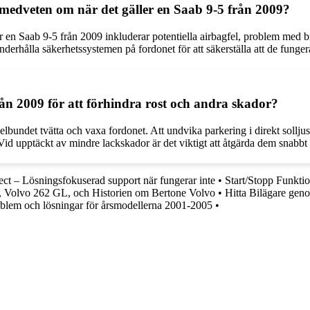
 medveten om när det gäller en Saab 9-5 från 2009?
 en Saab 9-5 från 2009 inkluderar potentiella airbagfel, problem med 
nderhålla säkerhetssystemen på fordonet för att säkerställa att de funger
n 2009 för att förhindra rost och andra skador?
gelbundet tvätta och vaxa fordonet. Att undvika parkering i direkt sollju
 Vid upptäckt av mindre lackskador är det viktigt att åtgärda dem snabbt f
t – Lösningsfokuserad support när fungerar inte
•
Start/Stopp Funkti
, Volvo 262 GL, och Historien om Bertone Volvo
•
Hitta Bilägare gen
blem och lösningar för årsmodellerna 2001-2005
•