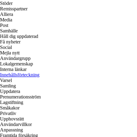
Stöder
Remisspartner
Alliera
Media
Post
Samhälle
Håll dig uppdaterad
Få nyheter
Social
Mejla nytt
Användargrupp
Lokalgemenskap
Interna länkar
Innehållsförteckning
Varsel
Samling
Uppdatera
Prenumerationsström
Lagstiftning
Småkakor
Privatliv
Upphovsrätt
Användarvillkor
Anpassning
Framtida försäkring