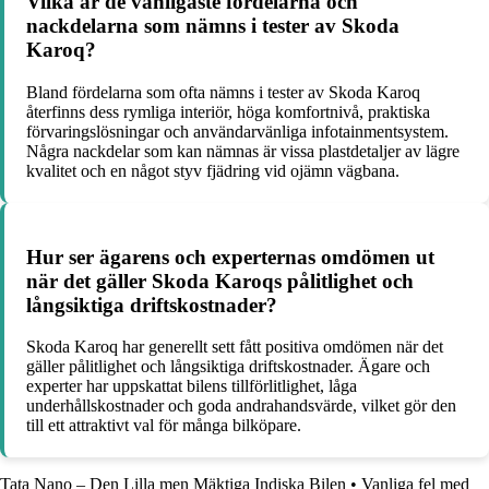
Vilka är de vanligaste fördelarna och
nackdelarna som nämns i tester av Skoda
Karoq?
Bland fördelarna som ofta nämns i tester av Skoda Karoq
återfinns dess rymliga interiör, höga komfortnivå, praktiska
förvaringslösningar och användarvänliga infotainmentsystem.
Några nackdelar som kan nämnas är vissa plastdetaljer av lägre
kvalitet och en något styv fjädring vid ojämn vägbana.
Hur ser ägarens och experternas omdömen ut
när det gäller Skoda Karoqs pålitlighet och
långsiktiga driftskostnader?
Skoda Karoq har generellt sett fått positiva omdömen när det
gäller pålitlighet och långsiktiga driftskostnader. Ägare och
experter har uppskattat bilens tillförlitlighet, låga
underhållskostnader och goda andrahandsvärde, vilket gör den
till ett attraktivt val för många bilköpare.
Tata Nano – Den Lilla men Mäktiga Indiska Bilen
•
Vanliga fel med