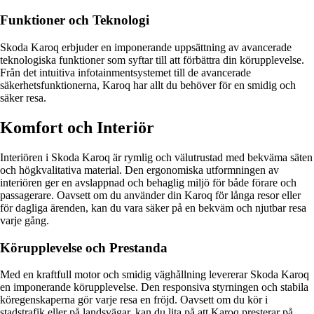
Funktioner och Teknologi
Skoda Karoq erbjuder en imponerande uppsättning av avancerade
teknologiska funktioner som syftar till att förbättra din körupplevelse.
Från det intuitiva infotainmentsystemet till de avancerade
säkerhetsfunktionerna, Karoq har allt du behöver för en smidig och
säker resa.
Komfort och Interiör
Interiören i Skoda Karoq är rymlig och välutrustad med bekväma säten
och högkvalitativa material. Den ergonomiska utformningen av
interiören ger en avslappnad och behaglig miljö för både förare och
passagerare. Oavsett om du använder din Karoq för långa resor eller
för dagliga ärenden, kan du vara säker på en bekväm och njutbar resa
varje gång.
Körupplevelse och Prestanda
Med en kraftfull motor och smidig väghållning levererar Skoda Karoq
en imponerande körupplevelse. Den responsiva styrningen och stabila
köregenskaperna gör varje resa en fröjd. Oavsett om du kör i
stadstrafik eller på landsvägar, kan du lita på att Karoq presterar på