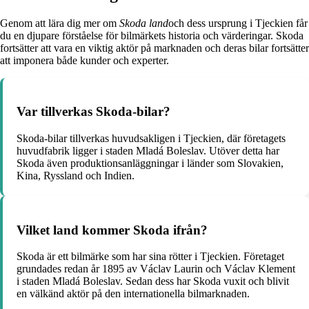
Genom att lära dig mer om
Skoda land
och dess ursprung i Tjeckien får
du en djupare förståelse för bilmärkets historia och värderingar. Skoda
fortsätter att vara en viktig aktör på marknaden och deras bilar fortsätter
att imponera både kunder och experter.
Var tillverkas Skoda-bilar?
Skoda-bilar tillverkas huvudsakligen i Tjeckien, där företagets
huvudfabrik ligger i staden Mladá Boleslav. Utöver detta har
Skoda även produktionsanläggningar i länder som Slovakien,
Kina, Ryssland och Indien.
Vilket land kommer Skoda ifrån?
Skoda är ett bilmärke som har sina rötter i Tjeckien. Företaget
grundades redan år 1895 av Václav Laurin och Václav Klement
i staden Mladá Boleslav. Sedan dess har Skoda vuxit och blivit
en välkänd aktör på den internationella bilmarknaden.