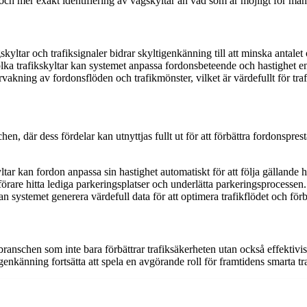
 och mer exakt identifiering av vägskyltar än vad som är möjligt för män
ar och trafiksignaler bidrar skyltigenkänning till att minska antalet o
lka trafikskyltar kan systemet anpassa fordonsbeteende och hastighet en
akning av fordonsflöden och trafikmönster, vilket är värdefullt för tra
n, där dess fördelar kan utnyttjas fullt ut för att förbättra fordonspr
ar kan fordon anpassa sin hastighet automatiskt för att följa gällande 
örare hitta lediga parkeringsplatser och underlätta parkeringsprocessen.
n systemet generera värdefull data för att optimera trafikflödet och förb
anschen som inte bara förbättrar trafiksäkerheten utan också effektiv
enkänning fortsätta att spela en avgörande roll för framtidens smarta tr