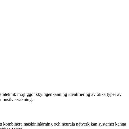
teknik möjliggör skyltigenkänning identifiering av olika typer av
fordonsövervakning.
tt kombinera maskininlärning och neurala nätverk kan systemet känna