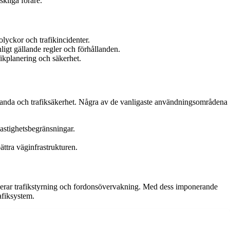
skliga förare.
lyckor och trafikincidenter.
ligt gällande regler och förhållanden.
fikplanering och säkerhet.
estanda och trafiksäkerhet. Några av de vanligaste användningsområdena
hastighetsbegränsningar.
ättra väginfrastrukturen.
iserar trafikstyrning och fordonsövervakning. Med dess imponerande
afiksystem.