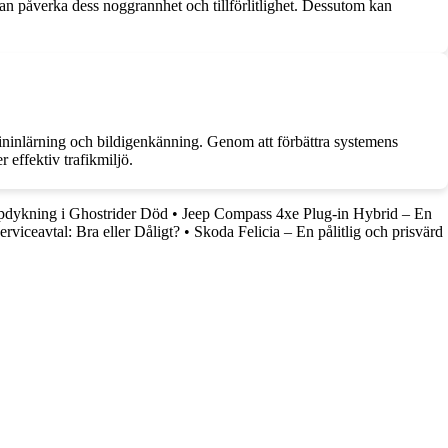
kan påverka dess noggrannhet och tillförlitlighet. Dessutom kan
kininlärning och bildigenkänning. Genom att förbättra systemens
 effektiv trafikmiljö.
pdykning i Ghostrider Död
•
Jeep Compass 4xe Plug-in Hybrid – En
rviceavtal: Bra eller Dåligt?
•
Skoda Felicia – En pålitlig och prisvärd