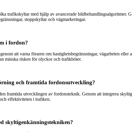
 tolka trafikskyltar med hjälp av avancerade bildbehandlingsalgoritme
begränsningar, stoppskyltar och vägmarkeringar.
em i fordon?
 genom att varna föraren om hastighetsbegränsningar, vägarbeten eller a
kan minska risken för olyckor och trafikböter.
rning och framtida fordonsutveckling?
den framtida utvecklingen av fordonsteknik. Genom att integrera skyl
och effektiviteten i trafiken.
ed skyltigenkänningstekniken?