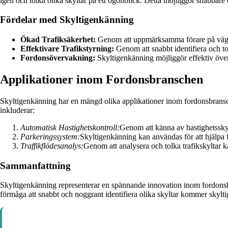
igen och tolka olika skyltar på ett ögonblick. Detta möjliggör snabbare
Fördelar med Skyltigenkänning
Ökad Trafiksäkerhet:
Genom att uppmärksamma förare på vägskylt
Effektivare Trafikstyrning:
Genom att snabbt identifiera och to
Fordonsövervakning:
Skyltigenkänning möjliggör effektiv överv
Applikationer inom Fordonsbranschen
Skyltigenkänning har en mängd olika applikationer inom fordonsbransche
inkluderar:
Automatisk Hastighetskontroll:
Genom att känna av hastighetsskylt
Parkeringssystem:
Skyltigenkänning kan användas för att hjälpa f
Traffikflödesanalys:
Genom att analysera och tolka trafikskyltar ka
Sammanfattning
Skyltigenkänning representerar en spännande innovation inom fordonsbr
förmåga att snabbt och noggrant identifiera olika skyltar kommer skyltig