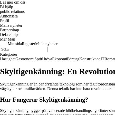
Läs mer om oss
Få hjälp
public relations
Annonsera
Profil
Maila nyheter
Partnerskap
Dela ett tips
Mer Man
Min sida
Register
Maila nyheter
Kategorier
Hastighet
Gastronomi
Sprit
Utöva
Ekonomi
Företag
Konstruktion
IT
Roman
Skyltigenkänning: En Revoluti
Skyltigenkänning är en banbrytande teknologi som har tagit fordonsbr
vägskyltar och trafikmärken. Denna teknik har inte bara revolutionerat t
Hur Fungerar Skyltigenkänning?
Skyltigenkänning bygger på avancerade bildbehandlingsalgoritmer som 