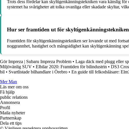
Trots dess fördelar kan skyltigenkänningstekniken vara känslig för 
systemet ha svårigheter att tolka ovanliga eller skadade skyltar, vilke
Hur ser framtiden ut för skyltigenkänningstekniken
Framtiden för skyltigenkänningstekniken ser lovande ut med fortsat
noggrannhet, hastighet och mångsidighet kan skyltigenkänning spela en
Gör Impreza | Subaru Impreza Problem
•
Laga däck med plugg eller sp
Miljövänlig SUV
•
Elbilar 2020: Framtiden för bilindustrin
•
DS3 Cross
bil
•
Svartlistade bilhandlare i Örebro
•
En guide till felkodsläsare: 
Mer Man
Läs mer om oss
Få hjälp
public relations
Annonsera
Profil
Maila nyheter
Partnerskap
Dela ett tips
© Vänligen respektera upphovsrätten.