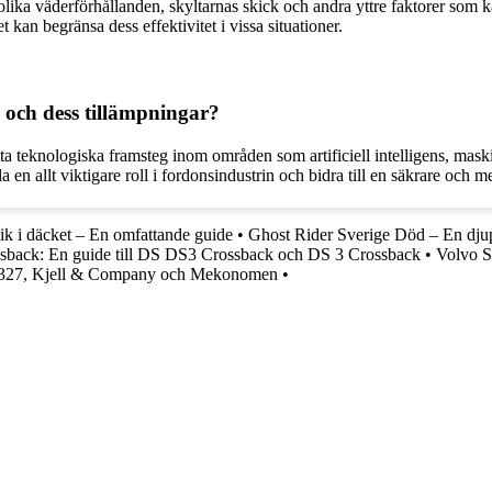
olika väderförhållanden, skyltarnas skick och andra yttre faktorer som 
t kan begränsa dess effektivitet i vissa situationer.
 och dess tillämpningar?
ta teknologiska framsteg inom områden som artificiell intelligens, mas
 allt viktigare roll i fordonsindustrin och bidra till en säkrare och mer
ik i däcket – En omfattande guide
•
Ghost Rider Sverige Död – En dju
back: En guide till DS DS3 Crossback och DS 3 Crossback
•
Volvo Se
Elm327, Kjell & Company och Mekonomen
•