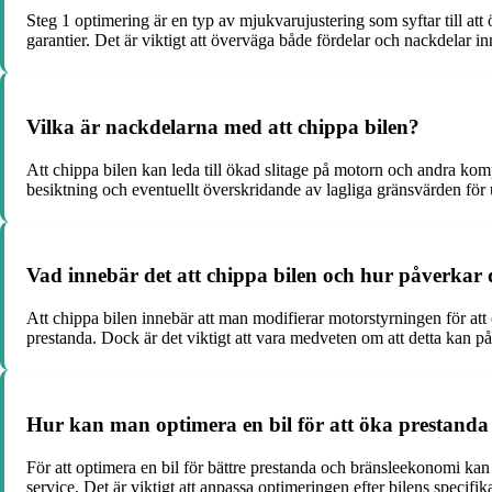
Steg 1 optimering är en typ av mjukvarujustering som syftar till at
garantier. Det är viktigt att överväga både fördelar och nackdelar
Vilka är nackdelarna med att chippa bilen?
Att chippa bilen kan leda till ökad slitage på motorn och andra komp
besiktning och eventuellt överskridande av lagliga gränsvärden för 
Vad innebär det att chippa bilen och hur påverkar 
Att chippa bilen innebär att man modifierar motorstyrningen för att 
prestanda. Dock är det viktigt att vara medveten om att detta kan på
Hur kan man optimera en bil för att öka prestand
För att optimera en bil för bättre prestanda och bränsleekonomi ka
service. Det är viktigt att anpassa optimeringen efter bilens specif