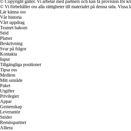
© Copyright gäller. Vi arbetar med partners och kan få provision för
© Vi förbehåller oss alla rättigheter till materialet på denna sida. Vissa
Lär känna oss
Vår historia
Vårt uppdrag
Teamet bakom
Stöd
Platser
Beskrivning
Svar på frågor
Kontakta
Input
Tillgängliga positioner
Tipsa oss
Medlem
Mitt område
Paket
Utgifter
Privilegier
Appar
Gemenskap
Leverantör
Stöder
Remisspartner
Alliera