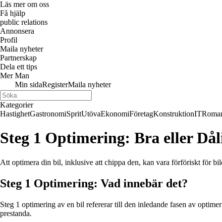
Läs mer om oss
Få hjälp
public relations
Annonsera
Profil
Maila nyheter
Partnerskap
Dela ett tips
Mer Man
Min sida
Register
Maila nyheter
Kategorier
Hastighet
Gastronomi
Sprit
Utöva
Ekonomi
Företag
Konstruktion
IT
Roman
Steg 1 Optimering: Bra eller Dål
Att optimera din bil, inklusive att chippa den, kan vara förföriskt för b
Steg 1 Optimering: Vad innebär det?
Steg 1 optimering av en bil refererar till den inledande fasen av optim
prestanda.