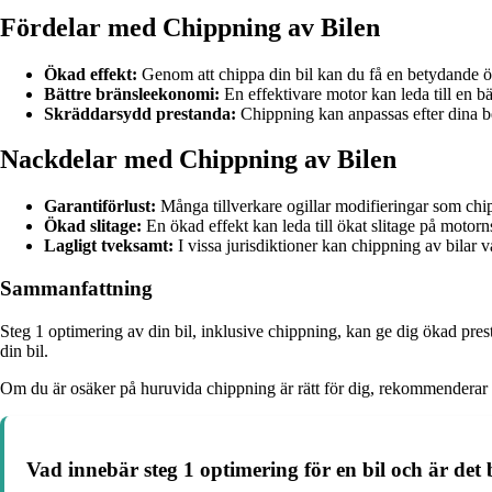
Fördelar med Chippning av Bilen
Ökad effekt:
Genom att chippa din bil kan du få en betydande ök
Bättre bränsleekonomi:
En effektivare motor kan leda till en bä
Skräddarsydd prestanda:
Chippning kan anpassas efter dina b
Nackdelar med Chippning av Bilen
Garantiförlust:
Många tillverkare ogillar modifieringar som chippn
Ökad slitage:
En ökad effekt kan leda till ökat slitage på moto
Lagligt tveksamt:
I vissa jurisdiktioner kan chippning av bilar va
Sammanfattning
Steg 1 optimering av din bil, inklusive chippning, kan ge dig ökad pre
din bil.
Om du är osäker på huruvida chippning är rätt för dig, rekommenderar vi
Vad innebär steg 1 optimering för en bil och är det b