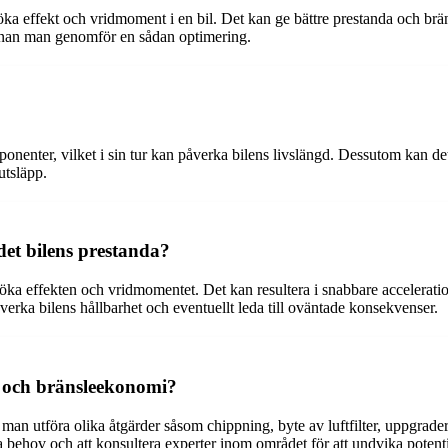
t öka effekt och vridmoment i en bil. Det kan ge bättre prestanda och b
 innan man genomför en sådan optimering.
onenter, vilket i sin tur kan påverka bilens livslängd. Dessutom kan det 
utsläpp.
det bilens prestanda?
öka effekten och vridmomentet. Det kan resultera i snabbare acceleration
verka bilens hållbarhet och eventuellt leda till oväntade konsekvenser.
a och bränsleekonomi?
n man utföra olika åtgärder såsom chippning, byte av luftfilter, uppgra
ika behov och att konsultera experter inom området för att undvika potent