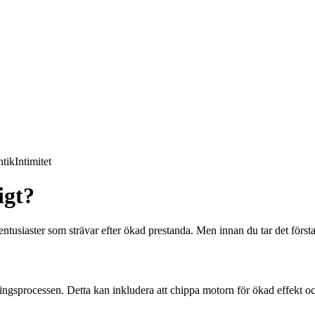
tik
Intimitet
igt?
ilentusiaster som strävar efter ökad prestanda. Men innan du tar det först
eringsprocessen. Detta kan inkludera att chippa motorn för ökad effekt o