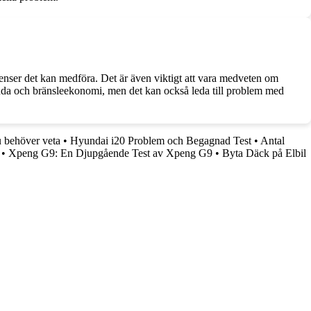
venser det kan medföra. Det är även viktigt att vara medveten om
standa och bränsleekonomi, men det kan också leda till problem med
u behöver veta
•
Hyundai i20 Problem och Begagnad Test
•
Antal
•
Xpeng G9: En Djupgående Test av Xpeng G9
•
Byta Däck på Elbil