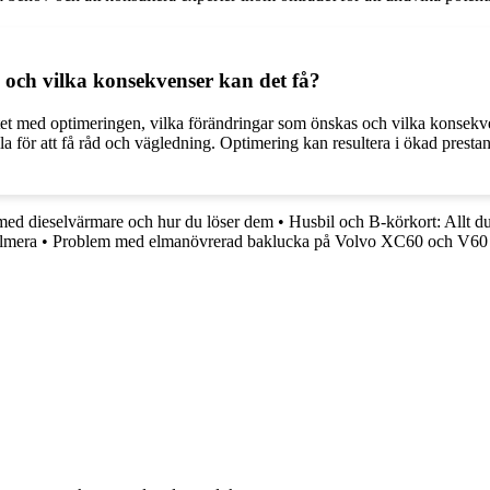
och vilka konsekvenser kan det få?
yftet med optimeringen, vilka förändringar som önskas och vilka konsek
ella för att få råd och vägledning. Optimering kan resultera i ökad pre
med dieselvärmare och hur du löser dem
•
Husbil och B-körkort: Allt d
Almera
•
Problem med elmanövrerad baklucka på Volvo XC60 och V60