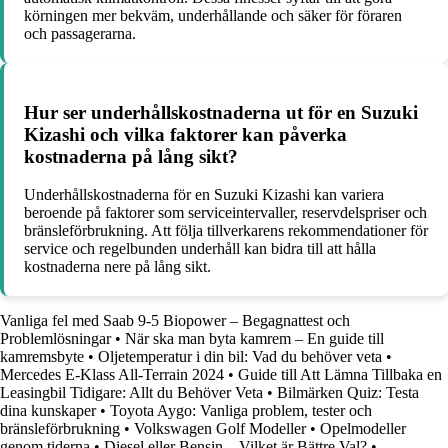
körningen mer bekväm, underhållande och säker för föraren
och passagerarna.
Hur ser underhållskostnaderna ut för en Suzuki
Kizashi och vilka faktorer kan påverka
kostnaderna på lång sikt?
Underhållskostnaderna för en Suzuki Kizashi kan variera
beroende på faktorer som serviceintervaller, reservdelspriser och
bränsleförbrukning. Att följa tillverkarens rekommendationer för
service och regelbunden underhåll kan bidra till att hålla
kostnaderna nere på lång sikt.
Vanliga fel med Saab 9-5 Biopower – Begagnattest och
Problemlösningar
•
När ska man byta kamrem – En guide till
kamremsbyte
•
Oljetemperatur i din bil: Vad du behöver veta
•
Mercedes E-Klass All-Terrain 2024
•
Guide till Att Lämna Tillbaka en
Leasingbil Tidigare: Allt du Behöver Veta
•
Bilmärken Quiz: Testa
dina kunskaper
•
Toyota Aygo: Vanliga problem, tester och
bränsleförbrukning
•
Volkswagen Golf Modeller
•
Opelmodeller
genom tiderna
•
Diesel eller Bensin – Vilket är Bättre Val?
•