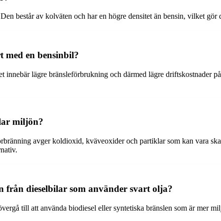
. Den består av kolväten och har en högre densitet än bensin, vilket gör
rt med en bensinbil?
ilket innebär lägre bränsleförbrukning och därmed lägre driftskostnader p
lar miljön?
förbränning avger koldioxid, kväveoxider och partiklar som kan vara skad
nativ.
n från dieselbilar som använder svart olja?
ergå till att använda biodiesel eller syntetiska bränslen som är mer mil