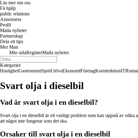
Läs mer om oss
Få hjälp
public relations
Annonsera
Profil
Maila nyheter
Partnerskap
Dela ett tips
Mer Man
Min sida
Register
Maila nyheter
Kategorier
Hastighet
Gastronomi
Sprit
Utöva
Ekonomi
Företag
Konstruktion
IT
Roman
Svart olja i dieselbil
Vad är svart olja i en dieselbil?
Svart olja i en dieselbil är ett vanligt problem som kan uppstå av olika a
att något inte fungerar som det ska.
Orsaker till svart olja i en dieselbil