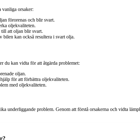
ra vanliga orsaker:
ljan förorenas och blir svart.
ka oljekvaliteten.
l att oljan blir svart.
 bilen kan också resultera i svart olja.
der du kan vidta för att åtgärda problemet:
orenade oljan.
älp för att förbättra oljekvaliteten.
oblem med oljekvaliteten.
 olika underliggande problem. Genom att förstå orsakerna och vidta lämpli
ar?