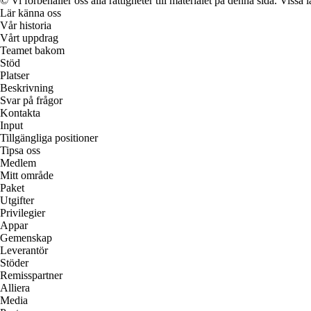
© Vi förbehåller oss alla rättigheter till materialet på denna sida. Vissa
Lär känna oss
Vår historia
Vårt uppdrag
Teamet bakom
Stöd
Platser
Beskrivning
Svar på frågor
Kontakta
Input
Tillgängliga positioner
Tipsa oss
Medlem
Mitt område
Paket
Utgifter
Privilegier
Appar
Gemenskap
Leverantör
Stöder
Remisspartner
Alliera
Media