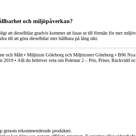
hållbarhet och miljöpåverkan?
t att dieselbilar gradvis kommer att fasas ut till förmån för mer miljöv
a till att göra dieselbilar mer hållbara på lång sikt.
me och Mått
•
Miljözon Göteborg och Miljözoner Göteborg
•
B96 Nya 
on 2019
•
Allt du behöver veta om Polestar 2 – Pris, Priser, Räckvidd 
 köp genom rekommenderade produkter.