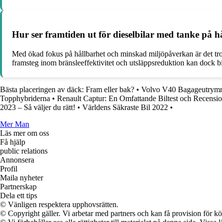
Hur ser framtiden ut för dieselbilar med tanke på 
Med ökad fokus på hållbarhet och minskad miljöpåverkan är det trolig
framsteg inom bränsleeffektivitet och utsläppsreduktion kan dock bidr
Bästa placeringen av däck: Fram eller bak?
•
Volvo V40 Bagageutrym
Topphybriderna
•
Renault Captur: En Omfattande Biltest och Recensi
2023 – Så väljer du rätt!
•
Världens Säkraste Bil 2022
•
Mer Man
Läs mer om oss
Få hjälp
public relations
Annonsera
Profil
Maila nyheter
Partnerskap
Dela ett tips
© Vänligen respektera upphovsrätten.
© Copyright gäller. Vi arbetar med partners och kan få provision för