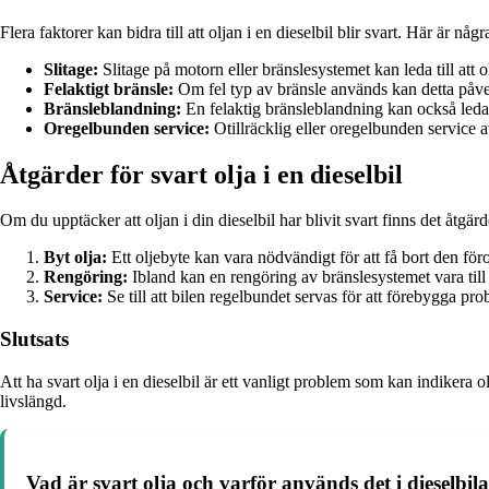
Flera faktorer kan bidra till att oljan i en dieselbil blir svart. Här är någ
Slitage:
Slitage på motorn eller bränslesystemet kan leda till att o
Felaktigt bränsle:
Om fel typ av bränsle används kan detta påver
Bränsleblandning:
En felaktig bränsleblandning kan också leda til
Oregelbunden service:
Otillräcklig eller oregelbunden service av
Åtgärder för svart olja i en dieselbil
Om du upptäcker att oljan i din dieselbil har blivit svart finns det åtgär
Byt olja:
Ett oljebyte kan vara nödvändigt för att få bort den för
Rengöring:
Ibland kan en rengöring av bränslesystemet vara till hj
Service:
Se till att bilen regelbundet servas för att förebygga pr
Slutsats
Att ha svart olja i en dieselbil är ett vanligt problem som kan indikera
livslängd.
Vad är svart olja och varför används det i dieselbil