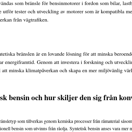
vändas som bränsle för bensinmotorer i fordon som bilar, lastb
e utför tester och utveckling av motorer som är kompatibla me
erkan från vägtrafiken.
tetiska bränslen är en lovande lösning för att minska beroende
r energiframtid. Genom att investera i forskning och utveckli
ll att minska klimatpåverkan och skapa en mer miljövänlig vär
sk bensin och hur skiljer den sig från kon
bränsletyp som tillverkas genom kemiska processer från råmaterial såsom
ntionell bensin som utvinns från råolja. Syntetisk bensin anses vara mer 