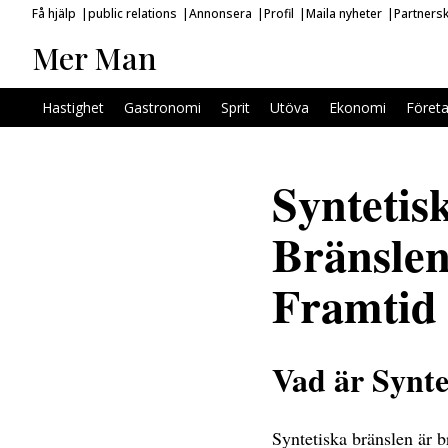
Få hjälp
public relations
Annonsera
Profil
Maila nyheter
Partners
Mer Man
Hastighet
Gastronomi
Sprit
Utöva
Ekonomi
Föret
Syntetis
Bränslen
Framtid
Vad är Synte
Syntetiska bränslen är b