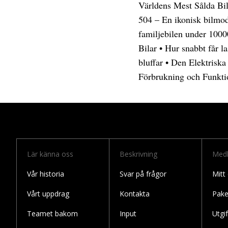
Världens Mest Sålda Bi
504 – En ikonisk bilmod
familjebilen under 1000
Bilar
•
Hur snabbt får la
bluffar
•
Den Elektriska
Förbrukning och Funktio
Lär känna oss
Beskrivning
Med
Vår historia
Svar på frågor
Mitt
Vårt uppdrag
Kontakta
Pake
Teamet bakom
Input
Utgif