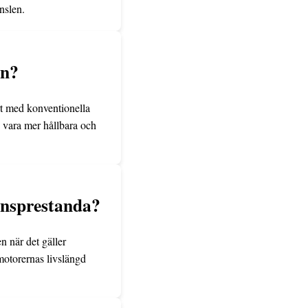
nslen.
en?
rt med konventionella
n vara mer hållbara och
onsprestanda?
n när det gäller
motorernas livslängd