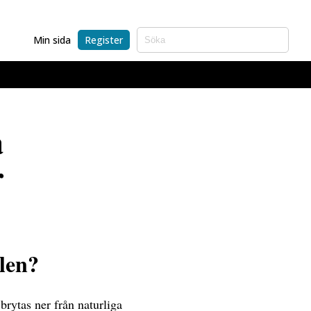
Min sida
Register
a
r
len?
brytas ner från naturliga