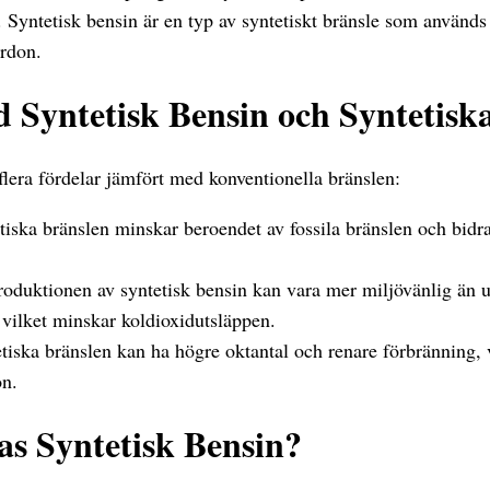
. Syntetisk bensin är en typ av syntetiskt bränsle som används s
ordon.
 Syntetisk Bensin och Syntetisk
flera fördelar jämfört med konventionella bränslen:
iska bränslen minskar beroendet av fossila bränslen och bidrar
oduktionen av syntetisk bensin kan vara mer miljövänlig än u
, vilket minskar koldioxidutsläppen.
iska bränslen kan ha högre oktantal och renare förbränning, vi
on.
as Syntetisk Bensin?