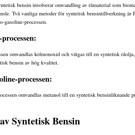
syntetisk bensin involverar omvandling av råmaterial som biomas
ränsle. Två vanliga metoder för syntetisk bensintillverkning är
o-gasoline-processen.
-processen:
ssen omvandlas kolmonoxid och vätgas till en syntetisk råolja
tisk bensin av hög kvalitet.
line-processen:
rocessen omvandlas metanol till en syntetisk bensinliknande 
av Syntetisk Bensin