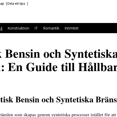
kap
Dela ett tips
ag
Konstruktion
IT
Romantik
Intimitet
k Bensin och Syntetisk
: En Guide till Hållba
tisk Bensin och Syntetiska Bräns
ränslen som skapas genom syntetiska processer istället för att 