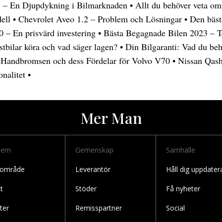
l – En Djupdykning i Bilmarknaden
•
Allt du behöver veta om
ell
•
Chevrolet Aveo 1.2 – Problem och Lösningar
•
Den bäst
0 – En prisvärd investering
•
Bästa Begagnade Bilen 2023 – Te
stbilar köra och vad säger lagen?
•
Din Bilgaranti: Vad du be
 Handbromsen och dess Fördelar för Volvo V70
•
Nissan Qash
nalitet
•
Mer Man
lem
Gemenskap
Samhälle
 område
Leverantör
Håll dig uppdater
t
Stöder
Få nyheter
ter
Remisspartner
Social