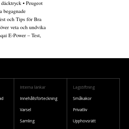
 däcktryck
•
Peugeot
a begagnade
st och Tips för Bra
höver veta och undvika
qai E-Power – Test,
Interna länkar
Lagstiftning
ad
Innehållsförteckning
Småkakor
Varsel
Privatliv
Samling
Upphovsrätt