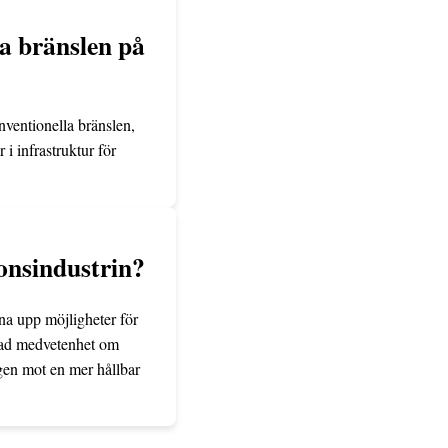
a bränslen på
ventionella bränslen,
i infrastruktur för
donsindustrin?
pna upp möjligheter för
ökad medvetenhet om
ngen mot en mer hållbar