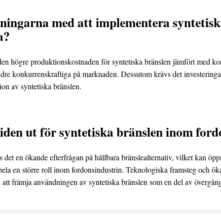
ningarna med att implementera syntetisk
a?
en högre produktionskostnaden för syntetiska bränslen jämfört med kon
dre konkurrenskraftiga på marknaden. Dessutom krävs det investeringar 
ion av syntetiska bränslen.
iden ut för syntetiska bränslen inom for
 det en ökande efterfrågan på hållbara bränslealternativ, vilket kan öp
 spela en större roll inom fordonsindustrin. Teknologiska framsteg och 
ll att främja användningen av syntetiska bränslen som en del av övergå