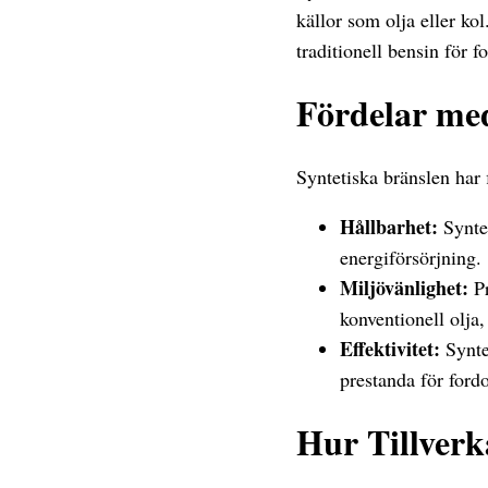
källor som olja eller kol
traditionell bensin för f
Fördelar med
Syntetiska bränslen har 
Hållbarhet:
Syntet
energiförsörjning.
Miljövänlighet:
Pr
konventionell olja
Effektivitet:
Syntet
prestanda för ford
Hur Tillverk