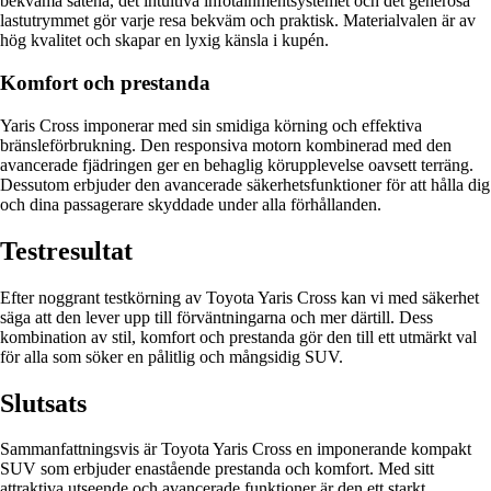
bekväma sätena, det intuitiva infotainmentsystemet och det generösa
lastutrymmet gör varje resa bekväm och praktisk. Materialvalen är av
hög kvalitet och skapar en lyxig känsla i kupén.
Komfort och prestanda
Yaris Cross imponerar med sin smidiga körning och effektiva
bränsleförbrukning. Den responsiva motorn kombinerad med den
avancerade fjädringen ger en behaglig körupplevelse oavsett terräng.
Dessutom erbjuder den avancerade säkerhetsfunktioner för att hålla dig
och dina passagerare skyddade under alla förhållanden.
Testresultat
Efter noggrant testkörning av Toyota Yaris Cross kan vi med säkerhet
säga att den lever upp till förväntningarna och mer därtill. Dess
kombination av stil, komfort och prestanda gör den till ett utmärkt val
för alla som söker en pålitlig och mångsidig SUV.
Slutsats
Sammanfattningsvis är Toyota Yaris Cross en imponerande kompakt
SUV som erbjuder enastående prestanda och komfort. Med sitt
attraktiva utseende och avancerade funktioner är den ett starkt