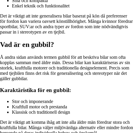
Små och kompakta
Enkel teknik och funktionalitet
Det är viktigt att inte generalisera bilar baserat på kön då preferenser
för fordon kan variera oavsett könstillhörighet. Många kvinnor föredrar
sportbilar, SUV:ar och andra typer av fordon som inte nödvändigtvis
passar in i stereotypen av en tjejbil.
Vad är en gubbil?
Å andra sidan används termen gubbil för att beskriva bilar som ofta
kopplas samman med äldre män. Dessa bilar kan karaktäriseras av sin
storlek, kraftfulla motorer och traditionella designelement. Precis som
med tjejbilen finns det risk för generalisering och stereotyper när det
gäller gubbilar.
Karaktäristika för en gubbil:
Stor och imponerande
Kraftfull motor och prestanda
Klassisk och traditionell design
Det är viktigt att komma ihåg att inte alla äldre män föredrar stora och
kraftfulla bilar. Många väljer miljövänliga alternativ eller mindre fordon
beroende på deras individuella behov och önskemål.