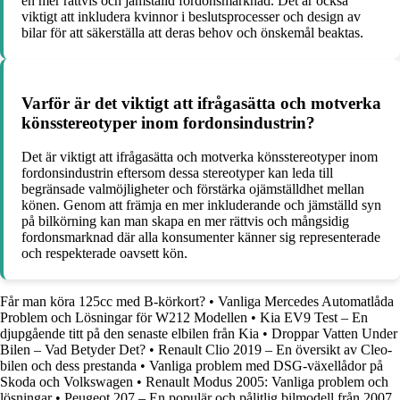
en mer rättvis och jämställd fordonsmarknad. Det är också
viktigt att inkludera kvinnor i beslutsprocesser och design av
bilar för att säkerställa att deras behov och önskemål beaktas.
Varför är det viktigt att ifrågasätta och motverka
könsstereotyper inom fordonsindustrin?
Det är viktigt att ifrågasätta och motverka könsstereotyper inom
fordonsindustrin eftersom dessa stereotyper kan leda till
begränsade valmöjligheter och förstärka ojämställdhet mellan
könen. Genom att främja en mer inkluderande och jämställd syn
på bilkörning kan man skapa en mer rättvis och mångsidig
fordonsmarknad där alla konsumenter känner sig representerade
och respekterade oavsett kön.
Får man köra 125cc med B-körkort?
•
Vanliga Mercedes Automatlåda
Problem och Lösningar för W212 Modellen
•
Kia EV9 Test – En
djupgående titt på den senaste elbilen från Kia
•
Droppar Vatten Under
Bilen – Vad Betyder Det?
•
Renault Clio 2019 – En översikt av Cleo-
bilen och dess prestanda
•
Vanliga problem med DSG-växellådor på
Skoda och Volkswagen
•
Renault Modus 2005: Vanliga problem och
lösningar
•
Peugeot 207 – En populär och pålitlig bilmodell från 2007