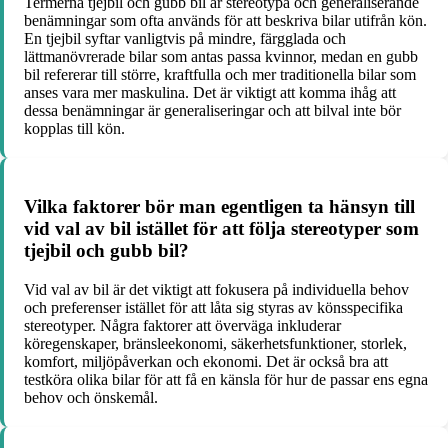
Termerna tjejbil och gubb bil är stereotypa och generaliserande
benämningar som ofta används för att beskriva bilar utifrån kön.
En tjejbil syftar vanligtvis på mindre, färgglada och
lättmanövrerade bilar som antas passa kvinnor, medan en gubb
bil refererar till större, kraftfulla och mer traditionella bilar som
anses vara mer maskulina. Det är viktigt att komma ihåg att
dessa benämningar är generaliseringar och att bilval inte bör
kopplas till kön.
Vilka faktorer bör man egentligen ta hänsyn till
vid val av bil istället för att följa stereotyper som
tjejbil och gubb bil?
Vid val av bil är det viktigt att fokusera på individuella behov
och preferenser istället för att låta sig styras av könsspecifika
stereotyper. Några faktorer att överväga inkluderar
köregenskaper, bränsleekonomi, säkerhetsfunktioner, storlek,
komfort, miljöpåverkan och ekonomi. Det är också bra att
testköra olika bilar för att få en känsla för hur de passar ens egna
behov och önskemål.