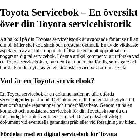
Toyota Servicebok – En översikt
över din Toyota servicehistorik
Att ha koll på din Toyotas servicehistorik är avgörande för att se till att
din bil håller sig i gott skick och presterar optimalt. En av de viktigaste
aspekterna av att följa upp underhållsarbeten är att upprätthålla en
noggrann digital servicebok. I denna artikel kommer vi att utforska vad
en Toyota servicebok är, hur den kan underlätta för dig som ägare och
hur du kan dra nytta av en elektronisk servicebok för din Toyota.
Vad är en Toyota servicebok?
En Toyota servicebok är en dokumentation av alla utförda
serviceåtgärder på din bil. Det inkluderar allt från enkla oljebyten till
mer omfattande reparationer och underhållsarbete. Genom att ha en
komplett och uppdaterad servicebok för din Toyota skapar du en
fullständig historik över bilens skötsel. Det är också ett viktigt
dokument vid eventuella garantianspråk eller vid försäljning av bilen.
Fördelar med en digital servicebok för Toyota