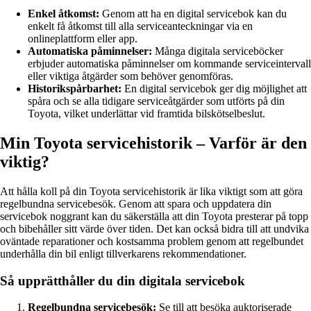
Enkel åtkomst:
Genom att ha en digital servicebok kan du
enkelt få åtkomst till alla serviceanteckningar via en
onlineplattform eller app.
Automatiska påminnelser:
Många digitala serviceböcker
erbjuder automatiska påminnelser om kommande serviceintervall
eller viktiga åtgärder som behöver genomföras.
Historikspårbarhet:
En digital servicebok ger dig möjlighet att
spåra och se alla tidigare serviceåtgärder som utförts på din
Toyota, vilket underlättar vid framtida bilskötselbeslut.
Min Toyota servicehistorik – Varför är den
viktig?
Att hålla koll på din Toyota servicehistorik är lika viktigt som att göra
regelbundna servicebesök. Genom att spara och uppdatera din
servicebok noggrant kan du säkerställa att din Toyota presterar på topp
och bibehåller sitt värde över tiden. Det kan också bidra till att undvika
oväntade reparationer och kostsamma problem genom att regelbundet
underhålla din bil enligt tillverkarens rekommendationer.
Så upprätthåller du din digitala servicebok
Regelbundna servicebesök:
Se till att besöka auktoriserade