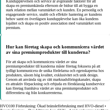
Kundupplevelsen och service är avgörande faktorer för att
skapa en premiumkänsla eftersom de bidrar till att bygga en
stark relation mellan varumärket och kunden. En personlig och
engagerande service, snabb och effektiv hantering av kundens
behov samt en överlägsen kundupplevelse kan öka kundens
lojalitet och skapa en positiv association med varumärket som
premium.
Hur kan företag skapa och kommunicera värdet
av sina premiumprodukter till kunderna?
För att skapa och kommunicera värdet av sina
premiumprodukter till kunderna måste företag fokusera på att
tydligt kommunicera de unika fördelarna och egenskaperna hos
produkten, såsom hög kvalitet, exklusivitet och unik design.
Genom att använda sig av rätt marknadsföringskanaler, skapa
en attraktiv förpackning och erbjuda en förstklassig kundservice
kan företag framhäva värdet av sina premiumprodukter och
differentiera sig från konkurrenterna.
HVO100 Förbrukning: Ökad bränsleförbrukning med HVO-diesel
•