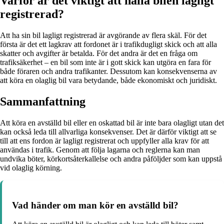
Varför är det viktigt att hålla bilen lagligt
registrerad?
Att ha sin bil lagligt registrerad är avgörande av flera skäl. För det
första är det ett lagkrav att fordonet är i trafikdugligt skick och att alla
skatter och avgifter är betalda. För det andra är det en fråga om
trafiksäkerhet – en bil som inte är i gott skick kan utgöra en fara för
både föraren och andra trafikanter. Dessutom kan konsekvenserna av
att köra en olaglig bil vara betydande, både ekonomiskt och juridiskt.
Sammanfattning
Att köra en avställd bil eller en oskattad bil är inte bara olagligt utan det
kan också leda till allvarliga konsekvenser. Det är därför viktigt att se
till att ens fordon är lagligt registrerat och uppfyller alla krav för att
användas i trafik. Genom att följa lagarna och reglerna kan man
undvika böter, körkortsåterkallelse och andra påföljder som kan uppstå
vid olaglig körning.
Vad händer om man kör en avställd bil?