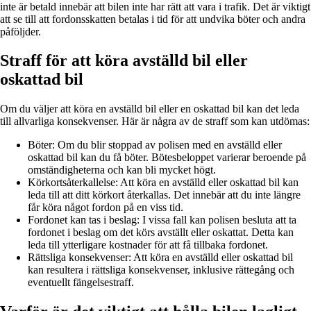
inte är betald innebär att bilen inte har rätt att vara i trafik. Det är viktigt
att se till att fordonsskatten betalas i tid för att undvika böter och andra
påföljder.
Straff för att köra avställd bil eller
oskattad bil
Om du väljer att köra en avställd bil eller en oskattad bil kan det leda
till allvarliga konsekvenser. Här är några av de straff som kan utdömas:
Böter: Om du blir stoppad av polisen med en avställd eller
oskattad bil kan du få böter. Bötesbeloppet varierar beroende på
omständigheterna och kan bli mycket högt.
Körkortsåterkallelse: Att köra en avställd eller oskattad bil kan
leda till att ditt körkort återkallas. Det innebär att du inte längre
får köra något fordon på en viss tid.
Fordonet kan tas i beslag: I vissa fall kan polisen besluta att ta
fordonet i beslag om det körs avställt eller oskattat. Detta kan
leda till ytterligare kostnader för att få tillbaka fordonet.
Rättsliga konsekvenser: Att köra en avställd eller oskattad bil
kan resultera i rättsliga konsekvenser, inklusive rättegång och
eventuellt fängelsestraff.