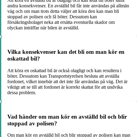
Att köra en avställd bil är olagligt och kan leda till böter samt
andra konsekvenser. En avställd bil får inte användas på allmän
väg och om man trots detta väljer att köra den kan man bli
stoppad av polisen och få böter. Dessutom kan
försäkringsbolaget neka att ersätta eventuella skador om
olyckan inträffar när bilen är avställd.
Vilka konsekvenser kan det bli om man kör en
oskattad bil?
Att köra en oskattad bil är också olagligt och kan resultera i
böter. Dessutom kan Transportstyrelsen besluta att avställa
fordonet, vilket innebär att det inte får användas på väg. Det är
viktigt att se till att fordonet är korrekt skattat för att undvika
dessa problem.
Vad händer om man kör en avställd bil och blir
stoppad av polisen?
Om man kör en avställd bil och blir stoppad av polisen kan man