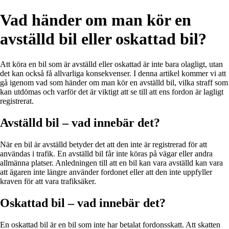
Vad händer om man kör en
avställd bil eller oskattad bil?
Att köra en bil som är avställd eller oskattad är inte bara olagligt, utan
det kan också få allvarliga konsekvenser. I denna artikel kommer vi att
gå igenom vad som händer om man kör en avställd bil, vilka straff som
kan utdömas och varför det är viktigt att se till att ens fordon är lagligt
registrerat.
Avställd bil – vad innebär det?
När en bil är avställd betyder det att den inte är registrerad för att
användas i trafik. En avställd bil får inte köras på vägar eller andra
allmänna platser. Anledningen till att en bil kan vara avställd kan vara
att ägaren inte längre använder fordonet eller att den inte uppfyller
kraven för att vara trafiksäker.
Oskattad bil – vad innebär det?
En oskattad bil är en bil som inte har betalat fordonsskatt. Att skatten