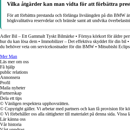
Vilka åtgärder kan man vidta för att förbättra pr
För att förbättra prestanda och förlänga livslängden på din BMW är
högkvalitativa reservdelar och bränsle samt att undvika överbelastnin
Adler Bil – Ett Gammalt Tyskt Bilmärke
•
Förnya körkort för äldre per
hur du kan lösa dem
•
Immobilizer – Det effektiva skyddet för din bil
•
du behöver veta om servicekostnader för din BMW
•
Mitsubishi Eclip
Mer Man
Läs mer om oss
Få hjälp
public relations
Annonsera
Profil
Maila nyheter
Partnerskap
Dela ett tips
© Vänligen respektera upphovsrätten.
© Copyright gäller. Vi arbetar med partners och kan få provision för
© Vi förbehåller oss alla rättigheter till materialet på denna sida. Vissa
Lär känna oss
Vår historia
Vårt uppdrag