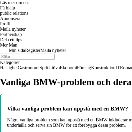
Läs mer om oss
Få hjälp
public relations
Annonsera
Profil
Maila nyheter
Partnerskap
Dela ett tips
Mer Man
Min sida
Register
Maila nyheter
Kategorier
Hastighet
Gastronomi
Sprit
Utöva
Ekonomi
Företag
Konstruktion
IT
Roman
Vanliga BMW-problem och deras
Vilka vanliga problem kan uppstå med en BMW?
Några vanliga problem som kan uppstå med en BMW inkluderar motor
underhålla och serva sin BMW för att förebygga dessa problem.