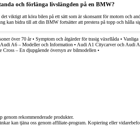
estanda och förlänga livslängden på en BMW?
 det viktigt att köra bilen på ett sätt som är skonsamt för motorn och
g kan bidra till att din BMW fortsätter att prestera på topp och hålla sig
soner över 70 år
•
Symptom och åtgärder för trasig växellåda
•
Vanliga
Audi A6 – Modeller och Information
•
Audi A1 Citycarver och Audi A1 
se Cross – En djupgående översyn av bilmodellen
•
 köp genom rekommenderade produkter.
 länkar kan tjäna oss genom affiliate-program. Kopiering eller vidarebefor