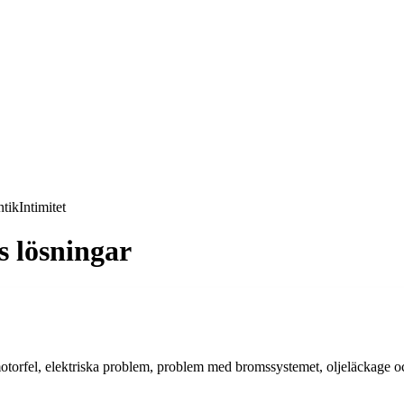
tik
Intimitet
 lösningar
fel, elektriska problem, problem med bromssystemet, oljeläckage och