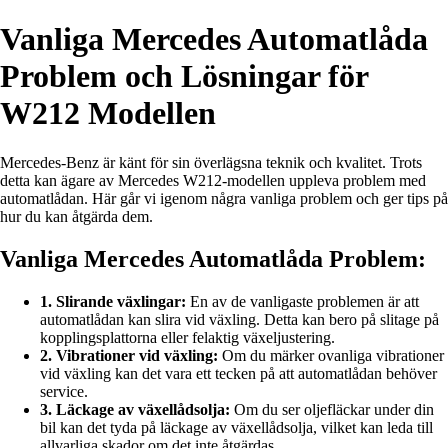
Vanliga Mercedes Automatlåda
Problem och Lösningar för
W212 Modellen
Mercedes-Benz är känt för sin överlägsna teknik och kvalitet. Trots
detta kan ägare av Mercedes W212-modellen uppleva problem med
automatlådan. Här går vi igenom några vanliga problem och ger tips på
hur du kan åtgärda dem.
Vanliga Mercedes Automatlåda Problem:
1. Slirande växlingar:
En av de vanligaste problemen är att
automatlådan kan slira vid växling. Detta kan bero på slitage på
kopplingsplattorna eller felaktig växeljustering.
2. Vibrationer vid växling:
Om du märker ovanliga vibrationer
vid växling kan det vara ett tecken på att automatlådan behöver
service.
3. Läckage av växellådsolja:
Om du ser oljefläckar under din
bil kan det tyda på läckage av växellådsolja, vilket kan leda till
allvarliga skador om det inte åtgärdas.