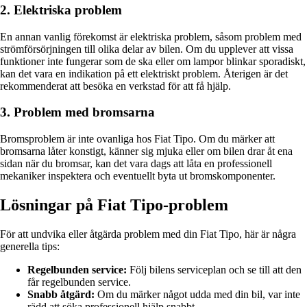
2. Elektriska problem
En annan vanlig förekomst är elektriska problem, såsom problem med
strömförsörjningen till olika delar av bilen. Om du upplever att vissa
funktioner inte fungerar som de ska eller om lampor blinkar sporadiskt,
kan det vara en indikation på ett elektriskt problem. Återigen är det
rekommenderat att besöka en verkstad för att få hjälp.
3. Problem med bromsarna
Bromsproblem är inte ovanliga hos Fiat Tipo. Om du märker att
bromsarna låter konstigt, känner sig mjuka eller om bilen drar åt ena
sidan när du bromsar, kan det vara dags att låta en professionell
mekaniker inspektera och eventuellt byta ut bromskomponenter.
Lösningar på Fiat Tipo-problem
För att undvika eller åtgärda problem med din Fiat Tipo, här är några
generella tips:
Regelbunden service:
Följ bilens serviceplan och se till att den
får regelbunden service.
Snabb åtgärd:
Om du märker något udda med din bil, var inte
rädd att söka professionell hjälp snabbt.