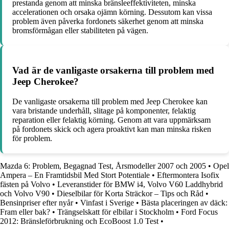
prestanda genom att minska bränsleeffektiviteten, minska
accelerationen och orsaka ojämn körning. Dessutom kan vissa
problem även påverka fordonets säkerhet genom att minska
bromsförmågan eller stabiliteten på vägen.
Vad är de vanligaste orsakerna till problem med
Jeep Cherokee?
De vanligaste orsakerna till problem med Jeep Cherokee kan
vara bristande underhåll, slitage på komponenter, felaktig
reparation eller felaktig körning. Genom att vara uppmärksam
på fordonets skick och agera proaktivt kan man minska risken
för problem.
Mazda 6: Problem, Begagnad Test, Årsmodeller 2007 och 2005
•
Opel
Ampera – En Framtidsbil Med Stort Potentiale
•
Eftermontera Isofix
fästen på Volvo
•
Leveranstider för BMW i4, Volvo V60 Laddhybrid
och Volvo V90
•
Dieselbilar för Korta Sträckor – Tips och Råd
•
Bensinpriser efter nyår
•
Vinfast i Sverige
•
Bästa placeringen av däck:
Fram eller bak?
•
Trängselskatt för elbilar i Stockholm
•
Ford Focus
2012: Bränsleförbrukning och EcoBoost 1.0 Test
•