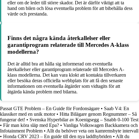
eller om de leder till större skador. Det är därför viktigt att ta
hand om bilen och lösa eventuella problem för att bibehålla dess
värde och prestanda.
Finns det några kända återkallelser eller
garantiprogram relaterade till Mercedes A-klass
modellerna?
Det är alltid bra att hålla sig informerad om eventuella
återkallelser eller garantiprogram relaterade till Mercedes A-
klass modellerna. Det kan vara klokt att kontakta tillverkaren
eller besöka deras officiella webbplats för att få den senaste
informationen om eventuella åtgärder som vidtagits för att
åtgärda kända problem med bilarna.
Passat GTE Problem – En Guide för Fordonsägare
•
Saab V4: En
klassiker med en unik motor
•
Hitta Bilägare genom Regnummer – Så
fungerar det!
•
Svenska Hyperbilar av Koenigsegg – Snabb 0-100 Test
•
Får man köra släp med Epa?
•
Vanliga Volkswagen Backkamera och
Infotainment Problem
•
Allt du behöver veta om kamremsbyte intervall
•
Honda CRV 2023 – En guide till den nya laddhybriden
•
Allt du