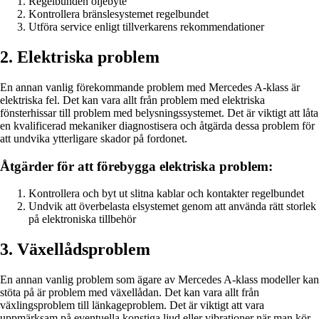
Regelbunden oljebyte
Kontrollera bränslesystemet regelbundet
Utföra service enligt tillverkarens rekommendationer
2. Elektriska problem
En annan vanlig förekommande problem med Mercedes A-klass är
elektriska fel. Det kan vara allt från problem med elektriska
fönsterhissar till problem med belysningssystemet. Det är viktigt att låta
en kvalificerad mekaniker diagnostisera och åtgärda dessa problem för
att undvika ytterligare skador på fordonet.
Åtgärder för att förebygga elektriska problem:
Kontrollera och byt ut slitna kablar och kontakter regelbundet
Undvik att överbelasta elsystemet genom att använda rätt storlek
på elektroniska tillbehör
3. Växellådsproblem
En annan vanlig problem som ägare av Mercedes A-klass modeller kan
stöta på är problem med växellådan. Det kan vara allt från
växlingsproblem till länkageproblem. Det är viktigt att vara
uppmärksam på eventuella konstiga ljud eller vibrationer när man kör