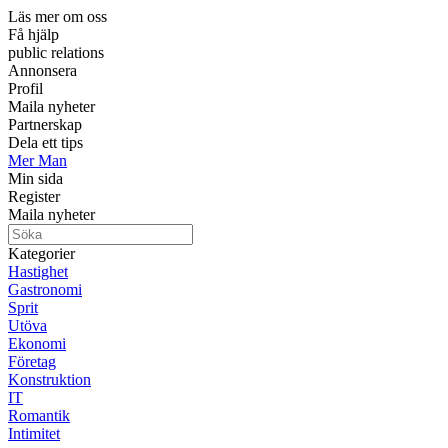
Läs mer om oss
Få hjälp
public relations
Annonsera
Profil
Maila nyheter
Partnerskap
Dela ett tips
Mer Man
Min sida
Register
Maila nyheter
Kategorier
Hastighet
Gastronomi
Sprit
Utöva
Ekonomi
Företag
Konstruktion
IT
Romantik
Intimitet