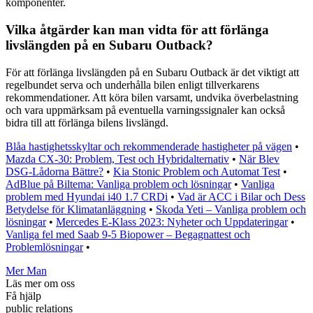
komponenter.
Vilka åtgärder kan man vidta för att förlänga
livslängden på en Subaru Outback?
För att förlänga livslängden på en Subaru Outback är det viktigt att
regelbundet serva och underhålla bilen enligt tillverkarens
rekommendationer. Att köra bilen varsamt, undvika överbelastning
och vara uppmärksam på eventuella varningssignaler kan också
bidra till att förlänga bilens livslängd.
Blåa hastighetsskyltar och rekommenderade hastigheter på vägen
•
Mazda CX-30: Problem, Test och Hybridalternativ
•
När Blev
DSG-Lådorna Bättre?
•
Kia Stonic Problem och Automat Test
•
AdBlue på Biltema: Vanliga problem och lösningar
•
Vanliga
problem med Hyundai i40 1.7 CRDi
•
Vad är ACC i Bilar och Dess
Betydelse för Klimatanläggning
•
Skoda Yeti – Vanliga problem och
lösningar
•
Mercedes E-Klass 2023: Nyheter och Uppdateringar
•
Vanliga fel med Saab 9-5 Biopower – Begagnattest och
Problemlösningar
•
Mer Man
Läs mer om oss
Få hjälp
public relations