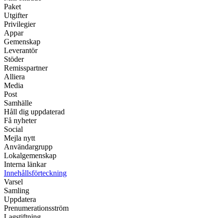
Paket
Utgifter
Privilegier
Appar
Gemenskap
Leverantör
Stöder
Remisspartner
Alliera
Media
Post
Samhälle
Håll dig uppdaterad
Få nyheter
Social
Mejla nytt
Användargrupp
Lokalgemenskap
Interna länkar
Innehållsförteckning
Varsel
Samling
Uppdatera
Prenumerationsström
Lagstiftning