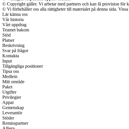
© Copyright gäller. Vi arbetar med partners och kan få provision f
© Vi förbehåller oss alla rättigheter till materialet på denna sida. Vis
Lär känna oss
Vår historia
Vårt uppdrag
Teamet bakom
Stöd
Platser
Beskrivning
Svar på frågor
Kontakta
Input
Tillgängliga positioner
Tipsa oss
Medlem
Mitt område
Paket
Utgifter
Privilegier
Appar
Gemenskap
Leverantör
Stöder
Remisspartner
Alliera