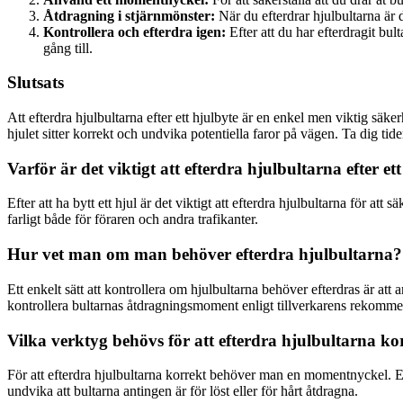
Åtdragning i stjärnmönster:
När du efterdrar hjulbultarna är de
Kontrollera och efterdra igen:
Efter att du har efterdragit bul
gång till.
Slutsats
Att efterdra hjulbultarna efter ett hjulbyte är en enkel men viktig säk
hjulet sitter korrekt och undvika potentiella faror på vägen. Ta dig tide
Varför är det viktigt att efterdra hjulbultarna efter et
Efter att ha bytt ett hjul är det viktigt att efterdra hjulbultarna för att
farligt både för föraren och andra trafikanter.
Hur vet man om man behöver efterdra hjulbultarna?
Ett enkelt sätt att kontrollera om hjulbultarna behöver efterdras är att 
kontrollera bultarnas åtdragningsmoment enligt tillverkarens rekomme
Vilka verktyg behövs för att efterdra hjulbultarna ko
För att efterdra hjulbultarna korrekt behöver man en momentnyckel. En
undvika att bultarna antingen är för löst eller för hårt åtdragna.