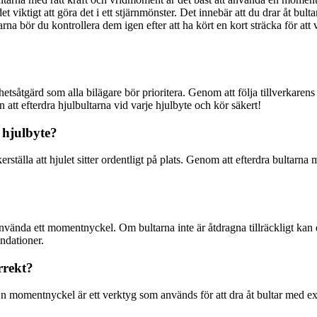
t viktigt att göra det i ett stjärnmönster. Det innebär att du drar åt bult
tarna bör du kontrollera dem igen efter att ha kört en kort sträcka för at
erhetsåtgärd som alla bilägare bör prioritera. Genom att följa tillverkar
n att efterdra hjulbultarna vid varje hjulbyte och kör säkert!
t hjulbyte?
 säkerställa att hjulet sitter ordentligt på plats. Genom att efterdra bultarn
använda ett momentnyckel. Om bultarna inte är åtdragna tillräckligt kan de
ndationer.
rrekt?
 momentnyckel är ett verktyg som används för att dra åt bultar med exa