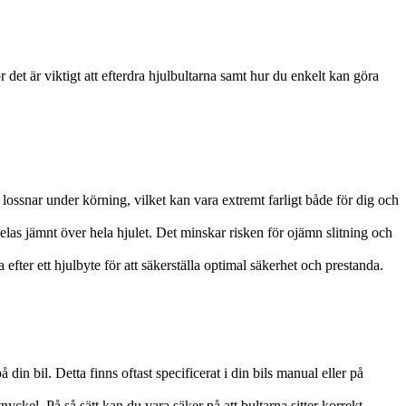
 det är viktigt att efterdra hjulbultarna samt hur du enkelt kan göra
et lossnar under körning, vilket kan vara extremt farligt både för dig och
rdelas jämnt över hela hjulet. Det minskar risken för ojämn slitning och
fter ett hjulbyte för att säkerställa optimal säkerhet och prestanda.
in bil. Detta finns oftast specificerat i din bils manual eller på
yckel. På så sätt kan du vara säker på att bultarna sitter korrekt.