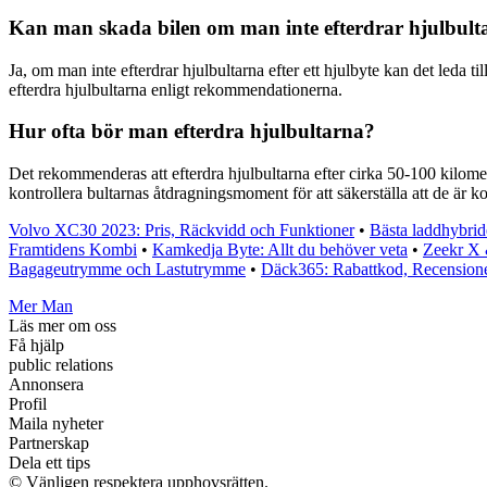
Kan man skada bilen om man inte efterdrar hjulbult
Ja, om man inte efterdrar hjulbultarna efter ett hjulbyte kan det leda til
efterdra hjulbultarna enligt rekommendationerna.
Hur ofta bör man efterdra hjulbultarna?
Det rekommenderas att efterdra hjulbultarna efter cirka 50-100 kilometer e
kontrollera bultarnas åtdragningsmoment för att säkerställa att de är k
Volvo XC30 2023: Pris, Räckvidd och Funktioner
•
Bästa laddhybrid
Framtidens Kombi
•
Kamkedja Byte: Allt du behöver veta
•
Zeekr X 
Bagageutrymme och Lastutrymme
•
Däck365: Rabattkod, Recension
Mer Man
Läs mer om oss
Få hjälp
public relations
Annonsera
Profil
Maila nyheter
Partnerskap
Dela ett tips
© Vänligen respektera upphovsrätten.