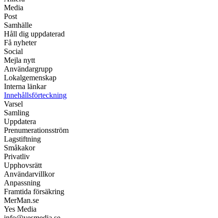
Media
Post
Samhälle
Håll dig uppdaterad
Få nyheter
Social
Mejla nytt
Användargrupp
Lokalgemenskap
Interna länkar
Innehållsförteckning
Varsel
Samling
Uppdatera
Prenumerationsström
Lagstiftning
Småkakor
Privatliv
Upphovsrätt
Användarvillkor
Anpassning
Framtida försäkring
MerMan.se
Yes Media
info@yesmedia.se