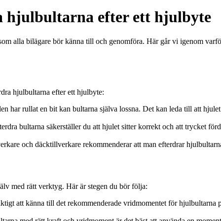
 hjulbultarna efter ett hjulbyte
d som alla bilägare bör känna till och genomföra. Här går vi igenom varför
dra hjulbultarna efter ett hjulbyte:
en har rullat en bit kan bultarna själva lossna. Det kan leda till att hjul
rdra bultarna säkerställer du att hjulet sitter korrekt och att trycket fö
erkare och däcktillverkare rekommenderar att man efterdrar hjulbultarna e
älv med rätt verktyg. Här är stegen du bör följa:
ktigt att känna till det rekommenderade vridmomentet för hjulbultarna på d
bultarna med rätt kraft och vridmoment är det bäst att använda en momentn