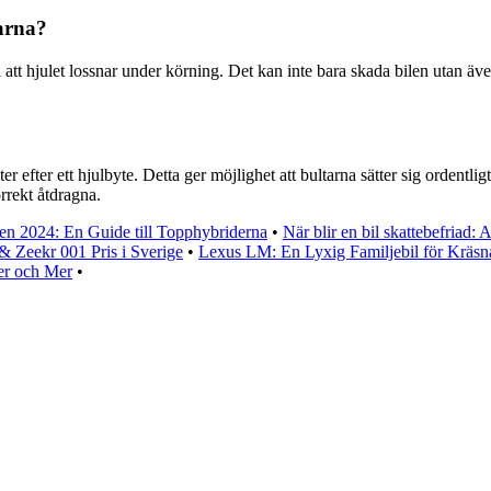
arna?
l att hjulet lossnar under körning. Det kan inte bara skada bilen utan även
fter ett hjulbyte. Detta ger möjlighet att bultarna sätter sig ordentligt o
orrekt åtdragna.
en 2024: En Guide till Topphybriderna
•
När blir en bil skattebefriad: 
& Zeekr 001 Pris i Sverige
•
Lexus LM: En Lyxig Familjebil för Kräs
er och Mer
•