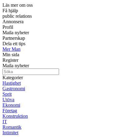
Läs mer om oss
Få hjälp
public relations
Annonsera
Profil
Maila nyheter
Partnerskap
Dela ett tips
Mer Man
Min sida
Register
Maila nyheter
Kategorier
Hastighet
Gastronomi
Sprit
Utöva
Ekonomi
Företag
Konstruktion
IT
Romantik
Intimitet