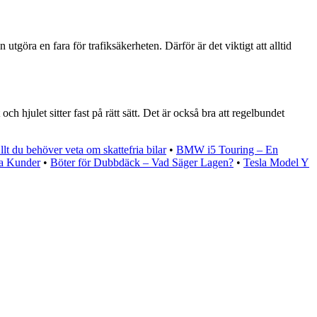
 utgöra en fara för trafiksäkerheten. Därför är det viktigt att alltid
ch hjulet sitter fast på rätt sätt. Det är också bra att regelbundet
Allt du behöver veta om skattefria bilar
•
BMW i5 Touring – En
na Kunder
•
Böter för Dubbdäck – Vad Säger Lagen?
•
Tesla Model Y