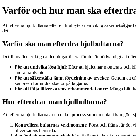
Varför och hur man ska efterdra
Att efterdra hjulbultarna efter ett hjulbyte är en viktig säkerhetsåtgär
det.
Varför ska man efterdra hjulbultarna?
Det finns flera viktiga anledningar till varför det är nödvändigt att efter
För att undvika lösa hjul:
Efter att hjulet har monterats och bil
andra trafikanter.
För att säkerställa jämn fördelning av trycket:
Genom att efte
kan även förhindra skador på fälgarna.
För att följa tillverkarens rekommendationer:
Många biltillv
Hur efterdrar man hjulbultarna?
Att efterdra hjulbultarna är en enkel process som du enkelt kan göra sj
Kontrollera bultarnas vridmoment:
Först och främst är det vi
tillverkarens hemsida.
Använd ett momentnyckel:
För att säkerställa att du drar åt 