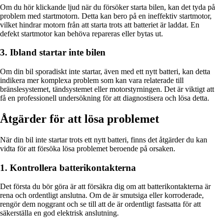
Om du hör klickande ljud när du försöker starta bilen, kan det tyda på
problem med startmotorn. Detta kan bero på en ineffektiv startmotor,
vilket hindrar motorn från att starta trots att batteriet är laddat. En
defekt startmotor kan behöva repareras eller bytas ut.
3. Ibland startar inte bilen
Om din bil sporadiskt inte startar, även med ett nytt batteri, kan detta
indikera mer komplexa problem som kan vara relaterade till
bränslesystemet, tändsystemet eller motorstyrningen. Det är viktigt att
få en professionell undersökning för att diagnostisera och lösa detta.
Åtgärder för att lösa problemet
När din bil inte startar trots ett nytt batteri, finns det åtgärder du kan
vidta för att försöka lösa problemet beroende på orsaken.
1. Kontrollera batterikontakterna
Det första du bör göra är att försäkra dig om att batterikontakterna är
rena och ordentligt anslutna. Om de är smutsiga eller korroderade,
rengör dem noggrant och se till att de är ordentligt fastsatta för att
säkerställa en god elektrisk anslutning.