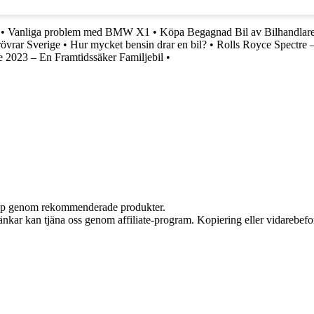
•
Vanliga problem med BMW X1
•
Köpa Begagnad Bil av Bilhandlare 
övrar Sverige
•
Hur mycket bensin drar en bil?
•
Rolls Royce Spectre –
 2023 – En Framtidssäker Familjebil
•
 köp genom rekommenderade produkter.
 länkar kan tjäna oss genom affiliate-program. Kopiering eller vidarebefor