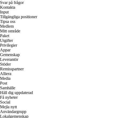
Svar på frågor
Kontakta
Input
Tillgängliga positioner
Tipsa oss
Medlem
Mitt område
Paket
Utgifter
Privilegier
Appar
Gemenskap
Leverantör
Stöder
Remisspartner
Alliera
Media
Post
Samhälle
Håll dig uppdaterad
Få nyheter
Social
Mejla nytt
Användargrupp
Lokalgemenskap