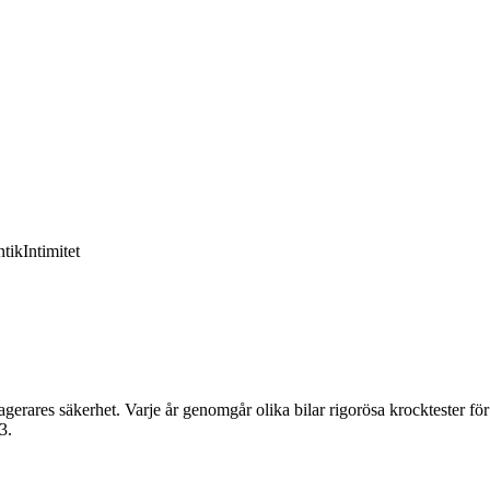
tik
Intimitet
gerares säkerhet. Varje år genomgår olika bilar rigorösa krocktester för
3.