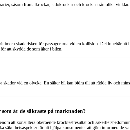
narier, såsom frontalkrockar, sidokrockar och krockar från olika vinklar
minimera skaderisken för passagerarna vid en kollision. Det innebär att
ör att skydda de som åker i bilen.
liga skador vid en olycka. En säker bil kan bidra till att rädda liv och 
r som är de säkraste på marknaden?
genom att konsultera oberoende krocktestresultat och säkerhetsbedöm
ka säkerhetsaspekter för att hjälpa konsumenter att göra informerade val