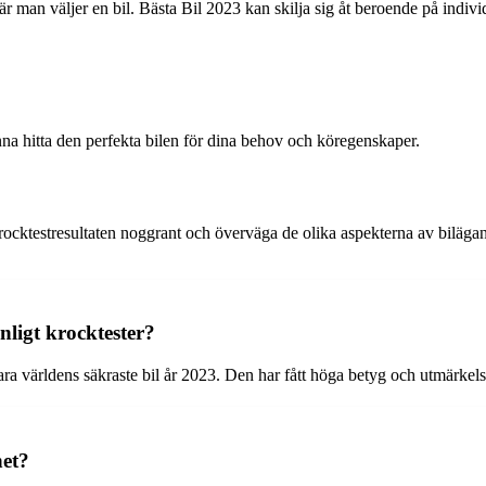
 när man väljer en bil. Bästa Bil 2023 kan skilja sig åt beroende på indi
 hitta den perfekta bilen för dina behov och köregenskaper.
ka krocktestresultaten noggrant och överväga de olika aspekterna av biläg
nligt krocktester?
a världens säkraste bil år 2023. Den har fått höga betyg och utmärkelse
het?