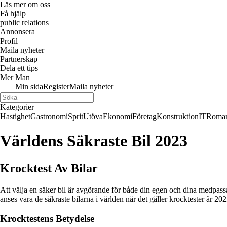
Läs mer om oss
Få hjälp
public relations
Annonsera
Profil
Maila nyheter
Partnerskap
Dela ett tips
Mer Man
Min sida
Register
Maila nyheter
Kategorier
Hastighet
Gastronomi
Sprit
Utöva
Ekonomi
Företag
Konstruktion
IT
Roman
Världens Säkraste Bil 2023
Krocktest Av Bilar
Att välja en säker bil är avgörande för både din egen och dina medpassa
anses vara de säkraste bilarna i världen när det gäller krocktester år 202
Krocktestens Betydelse