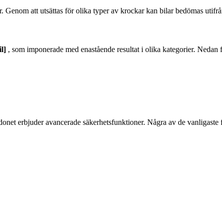
 Genom att utsättas för olika typer av krockar kan bilar bedömas utifrån
l]
, som imponerade med enastående resultat i olika kategorier. Nedan föl
tt fordonet erbjuder avancerade säkerhetsfunktioner. Några av de vanliga