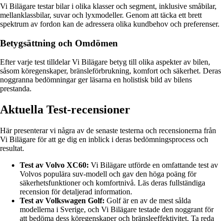
Vi Bilägare testar bilar i olika klasser och segment, inklusive småbilar,
mellanklassbilar, suvar och lyxmodeller. Genom att täcka ett brett
spektrum av fordon kan de adressera olika kundbehov och preferenser.
Betygsättning och Omdömen
Efter varje test tilldelar Vi Bilägare betyg till olika aspekter av bilen,
såsom köregenskaper, bränsleförbrukning, komfort och säkerhet. Deras
noggranna bedömningar ger läsarna en holistisk bild av bilens
prestanda.
Aktuella Test-recensioner
Här presenterar vi några av de senaste testerna och recensionerna från
Vi Bilägare för att ge dig en inblick i deras bedömningsprocess och
resultat.
Test av Volvo XC60:
Vi Bilägare utförde en omfattande test av
Volvos populära suv-modell och gav den höga poäng för
säkerhetsfunktioner och komfortnivå. Läs deras fullständiga
recension för detaljerad information.
Test av Volkswagen Golf:
Golf är en av de mest sålda
modellerna i Sverige, och Vi Bilägare testade den noggrant för
att bedöma dess köregenskaper och bränsleeffektivitet. Ta reda