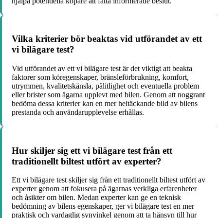
hjälpa potentiella köpare att fatta informerade beslut.
Vilka kriterier bör beaktas vid utförandet av ett
vi bilägare test?
Vid utförandet av ett vi bilägare test är det viktigt att beakta
faktorer som köregenskaper, bränsleförbrukning, komfort,
utrymmen, kvalitetskänsla, pålitlighet och eventuella problem
eller brister som ägarna upplevt med bilen. Genom att noggrant
bedöma dessa kriterier kan en mer heltäckande bild av bilens
prestanda och användarupplevelse erhållas.
Hur skiljer sig ett vi bilägare test från ett
traditionellt biltest utfört av experter?
Ett vi bilägare test skiljer sig från ett traditionellt biltest utfört av
experter genom att fokusera på ägarnas verkliga erfarenheter
och åsikter om bilen. Medan experter kan ge en teknisk
bedömning av bilens egenskaper, ger vi bilägare test en mer
praktisk och vardaglig synvinkel genom att ta hänsyn till hur