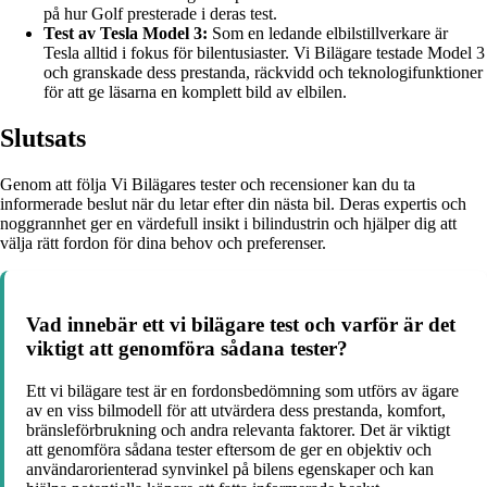
på hur Golf presterade i deras test.
Test av Tesla Model 3:
Som en ledande elbilstillverkare är
Tesla alltid i fokus för bilentusiaster. Vi Bilägare testade Model 3
och granskade dess prestanda, räckvidd och teknologifunktioner
för att ge läsarna en komplett bild av elbilen.
Slutsats
Genom att följa Vi Bilägares tester och recensioner kan du ta
informerade beslut när du letar efter din nästa bil. Deras expertis och
noggrannhet ger en värdefull insikt i bilindustrin och hjälper dig att
välja rätt fordon för dina behov och preferenser.
Vad innebär ett vi bilägare test och varför är det
viktigt att genomföra sådana tester?
Ett vi bilägare test är en fordonsbedömning som utförs av ägare
av en viss bilmodell för att utvärdera dess prestanda, komfort,
bränsleförbrukning och andra relevanta faktorer. Det är viktigt
att genomföra sådana tester eftersom de ger en objektiv och
användarorienterad synvinkel på bilens egenskaper och kan