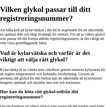
Vilken glykol passar till ditt
registreringsnummer?
Att hålla koll på kylarvätskan i din bil är avgörande för att säkerställa
en optimal drift och lång livslängd för motorn. För att se vilken glykol
som passar till ditt fordon utifrån registreringsnumret, är det viktigt att
veta vissa grundläggande fakta.
Vad är kylarvätska och varför är det
viktigt att välja rätt glykol?
Kylarvätska är en vätska som cirkulerar genom motorns kylsystem för
att reglera temperaturen och förhindra överhettning. Genom att
använda rätt glykol för ditt fordon kan du säkerställa att kylsystemet
fungerar optimalt och skyddar mot rost och korrosion.
Hur kan du hitta rätt glykol utifrån ditt
registreringsnummer?
Om du funderar på vilken glykol som passar till ditt fordon med hjälp