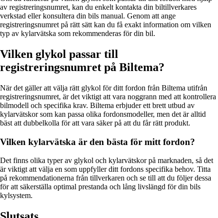
av registreringsnumret, kan du enkelt kontakta din biltillverkares
verkstad eller konsultera din bils manual. Genom att ange
registreringsnumret på rätt sätt kan du få exakt information om vilken
typ av kylarvätska som rekommenderas för din bil.
Vilken glykol passar till
registreringsnumret på Biltema?
När det gäller att välja rätt glykol för ditt fordon från Biltema utifrån
registreringsnumret, är det viktigt att vara noggrann med att kontrollera
bilmodell och specifika krav. Biltema erbjuder ett brett utbud av
kylarvätskor som kan passa olika fordonsmodeller, men det är alltid
bäst att dubbelkolla för att vara säker på att du får rätt produkt.
Vilken kylarvätska är den bästa för mitt fordon?
Det finns olika typer av glykol och kylarvätskor på marknaden, så det
är viktigt att välja en som uppfyller ditt fordons specifika behov. Titta
på rekommendationerna från tillverkaren och se till att du följer dessa
för att säkerställa optimal prestanda och lång livslängd för din bils
kylsystem.
Slutsats