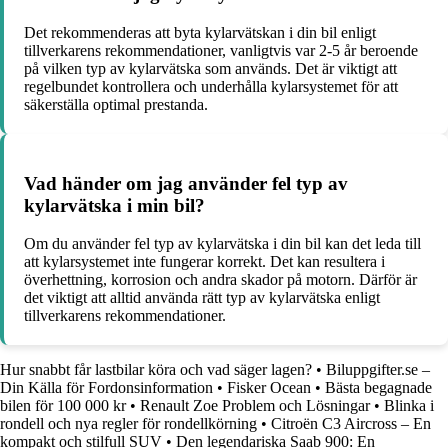
Det rekommenderas att byta kylarvätskan i din bil enligt
tillverkarens rekommendationer, vanligtvis var 2-5 år beroende
på vilken typ av kylarvätska som används. Det är viktigt att
regelbundet kontrollera och underhålla kylarsystemet för att
säkerställa optimal prestanda.
Vad händer om jag använder fel typ av
kylarvätska i min bil?
Om du använder fel typ av kylarvätska i din bil kan det leda till
att kylarsystemet inte fungerar korrekt. Det kan resultera i
överhettning, korrosion och andra skador på motorn. Därför är
det viktigt att alltid använda rätt typ av kylarvätska enligt
tillverkarens rekommendationer.
Hur snabbt får lastbilar köra och vad säger lagen?
•
Biluppgifter.se –
Din Källa för Fordonsinformation
•
Fisker Ocean
•
Bästa begagnade
bilen för 100 000 kr
•
Renault Zoe Problem och Lösningar
•
Blinka i
rondell och nya regler för rondellkörning
•
Citroën C3 Aircross – En
kompakt och stilfull SUV
•
Den legendariska Saab 900: En